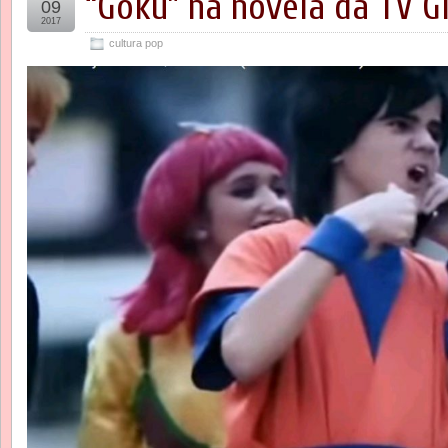
“Goku” na novela da TV G
09
2017
cultura pop