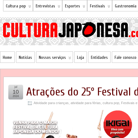
Cultura pop
Entrevistas
Esportes
Festivais
Gastronomia
Home
Notícias
Nossos serviços
Loja
Entidades
Fale conosco
jul
Atrações do 25º Festival
10
2024
Atividade para crianças
,
atividade para férias
,
cultura pop
,
Festivais e