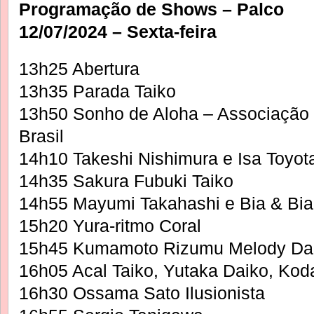
Programação de Shows – Palco
12/07/2024 – Sexta-feira
13h25 Abertura
13h35 Parada Taiko
13h50 Sonho de Aloha – Associação
Brasil
14h10 Takeshi Nishimura e Isa Toyot
14h35 Sakura Fubuki Taiko
14h55 Mayumi Takahashi e Bia & Bi
15h20 Yura-ritmo Coral
15h45 Kumamoto Rizumu Melody Dan
16h05 Acal Taiko, Yutaka Daiko, Ko
16h30 Ossama Sato Ilusionista