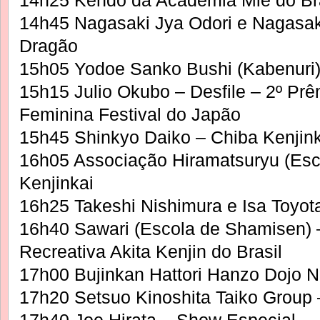
14h25 Kendo da Academia Mie do Bras
14h45 Nagasaki Jya Odori e Nagasa
Dragão
15h05 Yodoe Sanko Bushi (Kabenuri) –
15h15 Julio Okubo – Desfile – 2º Prê
Feminina Festival do Japão
15h45 Shinkyo Daiko – Chiba Kenjink
16h05 Associação Hiramatsuryu (Esc
Kenjinkai
16h25 Takeshi Nishimura e Isa Toyot
16h40 Sawari (Escola de Shamisen) –
Recreativa Akita Kenjin do Brasil
17h00 Bujinkan Hattori Hanzo Dojo N
17h20 Setsuo Kinoshita Taiko Group 