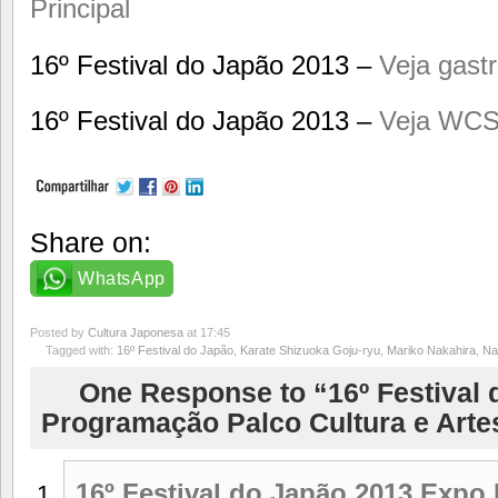
Principal
16º Festival do Japão 2013 –
Veja gast
16º Festival do Japão 2013 –
Veja WCS
Share on:
WhatsApp
Posted by
Cultura Japonesa
at 17:45
Tagged with:
16º Festival do Japão
,
Karate Shizuoka Goju-ryu
,
Mariko Nakahira
,
Na
One Response to “16º Festival 
Programação Palco Cultura e Arte
16º Festival do Japão 2013 Expo 