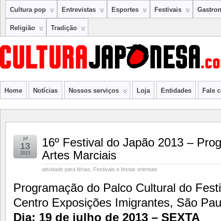
Cultura pop
Entrevistas
Esportes
Festivais
Gastro
Religião
Tradição
Home
Notícias
Nossos serviços
Loja
Entidades
Fale 
jul
16º Festival do Japão 2013 – Pro
13
Artes Marciais
2013
atividade para férias
,
Festivais e festas orientais
Programação do Palco Cultural do Fest
Centro Exposições Imigrantes, São Pau
Dia: 19 de julho de 2013 – SEXTA