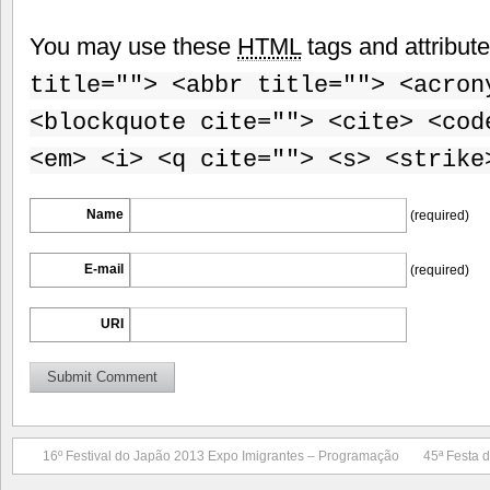
You may use these
HTML
tags and attribut
title=""> <abbr title=""> <acron
<blockquote cite=""> <cite> <cod
<em> <i> <q cite=""> <s> <strike
Name
(required)
E-mail
(required)
URI
16º Festival do Japão 2013 Expo Imigrantes – Programação
45ª Festa 