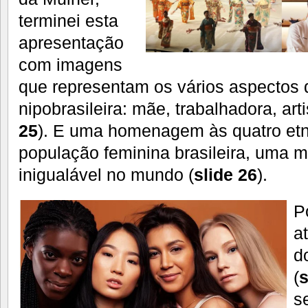
terminei esta
apresentação
com imagens
que representam os vários aspectos 
nipobrasileira: mãe, trabalhadora, arti
25
). E uma homenagem às quatro et
população feminina brasileira, uma mi
inigualável no mundo (
slide 26
).
P
a
d
(
s
s