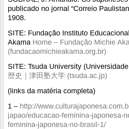
publicado no jornal “Correio Paulist
1908.
SITE: Fundação Instituto Educaciona
Akama
Home – Fundação Michie Ak
(fundacaomichieakama.org.br)
SITE: Tsuda University (Universidad
歴史｜津田塾大学 (tsuda.ac.jp)
(links da matéria completa)
1 –
http://www.culturajaponesa.com.b
japao/educacao-feminina-japonesa-no
feminina-japonesa-no-brasil-1/