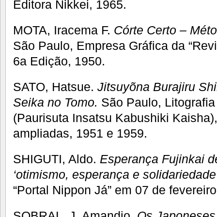
Editora Nikkei, 1965.
MOTA, Iracema F.
Córte Certo – Mét
São Paulo, Empresa Gráfica da “Revis
6a Edição, 1950.
SATO, Hatsue.
Jitsuyõna Burajiru Shi
Seika
no Tomo.
São Paulo, Litografia
(Paurisuta Insatsu Kabushiki Kaisha)
ampliadas, 1951 e 1959.
SHIGUTI, Aldo.
Esperança Fujinkai d
‘otimismo, esperança e solidariedade
“Portal Nippon Já” em 07 de fevereir
SOBRAL, J. Amandio.
Os Japoneses