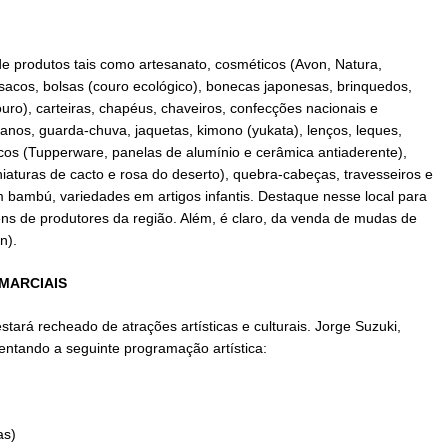
 produtos tais como artesanato, cosméticos (Avon, Natura,
 casacos, bolsas (couro ecológico), bonecas japonesas, brinquedos,
uro), carteiras, chapéus, chaveiros, confecções nacionais e
anos, guarda-chuva, jaquetas, kimono (yukata), lenços, leques,
ticos (Tupperware, panelas de alumínio e cerâmica antiaderente),
niaturas de cacto e rosa do deserto), quebra-cabeças, travesseiros e
m bambú, variedades em artigos infantis. Destaque nesse local para
gens de produtores da região. Além, é claro, da venda de mudas de
n).
MARCIAIS
ará recheado de atrações artísticas e culturais. Jorge Suzuki,
entando a seguinte programação artística:
as)