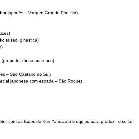
bor japonês – Vargem Grande Paulista)
uzes)
o taissô, ginástica)
o)
(grupo folclórico austríaco)
nês – São Caetano do Sul)
arcial japonesa com espada – São Roque)
ter com as lições de Ken Yamazato e equipe para produzir e soltar