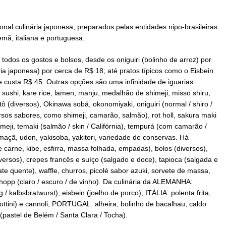
nal culinária japonesa, preparados pelas entidades nipo-brasileiras
emã, italiana e portuguesa.
 todos os gostos e bolsos, desde os oniguiri (bolinho de arroz) por
ria japonesa) por cerca de R$ 18; até pratos típicos como o Eisbein
ue custa R$ 45. Outras opções são uma infinidade de iguarias:
 sushi, kare rice, lamen, manju, medalhão de shimeji, misso shiru,
ô (diversos), Okinawa sobá, okonomiyaki, oniguiri (normal / shiro /
ersos sabores, como shimeji, camarão, salmão), rot holl, sakura maki
meji, temaki (salmão / skin / Califórnia), tempurá (com camarão /
 maçã, udon, yakisoba, yakitori, variedade de conservas. Há
e carne, kibe, esfirra, massa folhada, empadas), bolos (diversos),
iversos), crepes francês e suíço (salgado e doce), tapioca (salgada e
te quente), waffle, churros, picolé sabor azuki, sorvete de massa,
opp (claro / escuro / de vinho). Da culinária da ALEMANHA:
g / kalbsbratwurst), eisbein (joelho de porco), ITÁLIA: polenta frita,
gottini) e cannoli, PORTUGAL: alheira, bolinho de bacalhau, caldo
(pastel de Belém / Santa Clara / Tocha).