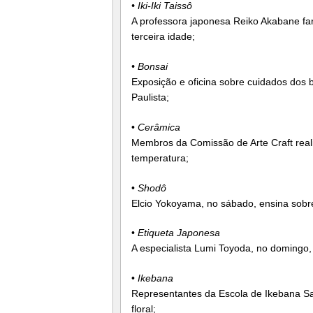
• Iki-Iki Taissô
A professora japonesa Reiko Akabane far
terceira idade;
• Bonsai
Exposição e oficina sobre cuidados dos
Paulista;
•
Cerâmica
Membros da Comissão de Arte Craft reali
temperatura;
•
Shodô
Elcio Yokoyama, no sábado, ensina sobre a
•
Etiqueta Japonesa
A especialista Lumi Toyoda, no domingo,
•
Ikebana
Representantes da Escola de Ikebana Sa
floral;