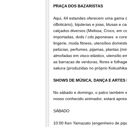
PRAÇA DOS BAZARISTAS
Aqui, 44 estandes oferecem uma gama de
oBoticário), bijuterias e joias, blusas e
calçados diversos (Melissa, Crocs, em co
importadas, dvds / cds japoneses e core
lingerie, moda fitness, utensílios domés
pelúcias, perfumes, pijamas, plantas (mi
almofadas em visco-elástico, utensílio e
as barracas de verduras, flores e folha
sakura (produzidas no próprio Kokushika
SHOWS DE MÚSICA, DANÇA E ARTES 
No sábado e domingo, o palco também est
nosso conhecido animador, estará apres
SÁBADO
10:00 Ken Yamazato (engenheiro de pip