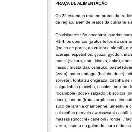
PRAÇA DE ALIMENTAÇÃO
Os 22 estandes reúnem pratos da tradicio
da região, além de pratos da culinária al
Os visitantes vão encontrar iguarias para
R$ 4; os obentôs (pratos feitos da culiná
(joelho de porco, da culinária alemã), q
acarajé, espetinhos, gyoza, gyudon, inari
mochi (sakura, nato, kinako, anko), obent
missô / mostarda), oshiruko, pastel (div
(wrap), sataa andagui (bolinho doce), shi
sorvete), tonkatsu onigirazu, tortinha de
salgadinhos (coxinha, rissoles, bolinho d
rocambole (doce / salgado), biscoitos (d
doce), fondue (frutas orgânicas e chocola
suco de laranja champanhe, umeshu e ch
salsichões (cervela / weisswurst / schübli
massas (gnocchi / caneloni / rondeli / fa
verde, espeto no galho de louro e doces 