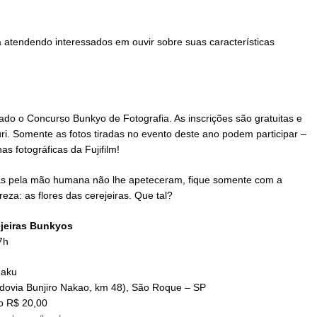
á atendendo interessados em ouvir sobre suas características
izado o Concurso Bunkyo de Fotografia. As inscrições são gratuitas e
ri. Somente as fotos tiradas no evento deste ano podem participar –
s fotográficas da Fujifilm!
as pela mão humana não lhe apeteceram, fique somente com a
eza: as flores das cerejeiras. Que tal?
ejeiras Bunkyos
7h
gaku
dovia Bunjiro Nakao, km 48), São Roque – SP
lo R$ 20,00