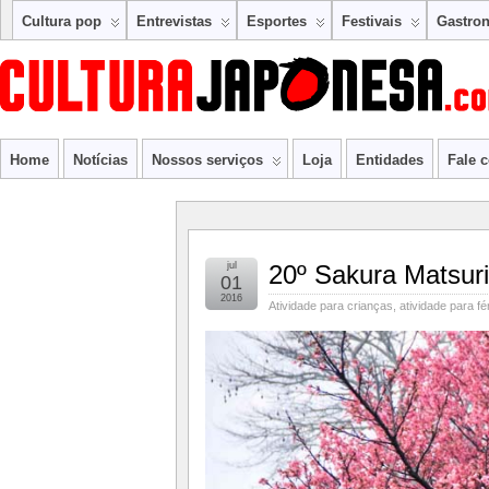
Cultura pop
Entrevistas
Esportes
Festivais
Gastro
Home
Notícias
Nossos serviços
Loja
Entidades
Fale 
jul
20º Sakura Matsu
01
2016
Atividade para crianças
,
atividade para fé