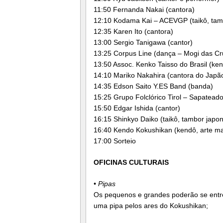
11:50 Fernanda Nakai (cantora)
12:10 Kodama Kai – ACEVGP (taikô, tam
12:35 Karen Ito (cantora)
13:00 Sergio Tanigawa (cantor)
13:25 Corpus Line (dança – Mogi das Cr
13:50 Assoc. Kenko Taisso do Brasil (kenk
14:10 Mariko Nakahira (cantora do Japã
14:35 Edson Saito Y.ES Band (banda)
15:25 Grupo Folclórico Tirol – Sapateado 
15:50 Edgar Ishida (cantor)
16:15 Shinkyo Daiko (taikô, tambor japo
16:40 Kendo Kokushikan (kendô, arte m
17:00 Sorteio
OFICINAS CULTURAIS
• Pipas
Os pequenos e grandes poderão se entre
uma pipa pelos ares do Kokushikan;