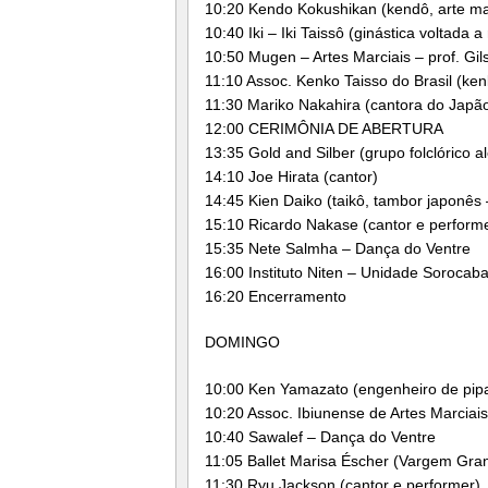
10:20 Kendo Kokushikan (kendô, arte m
10:40 Iki – Iki Taissô (ginástica voltada 
10:50 Mugen – Artes Marciais – prof. Gil
11:10 Assoc. Kenko Taisso do Brasil (kenk
11:30 Mariko Nakahira (cantora do Japã
12:00 CERIMÔNIA DE ABERTURA
13:35 Gold and Silber (grupo folclórico 
14:10 Joe Hirata (cantor)
14:45 Kien Daiko (taikô, tambor japonês
15:10 Ricardo Nakase (cantor e perform
15:35 Nete Salmha – Dança do Ventre
16:00 Instituto Niten – Unidade Sorocab
16:20 Encerramento
DOMINGO
10:00 Ken Yamazato (engenheiro de pip
10:20 Assoc. Ibiunense de Artes Marciais
10:40 Sawalef – Dança do Ventre
11:05 Ballet Marisa Éscher (Vargem Gran
11:30 Ryu Jackson (cantor e performer)