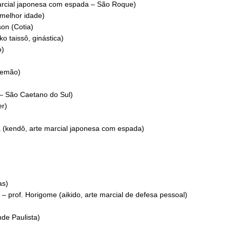
arcial japonesa com espada – São Roque)
a melhor idade)
son (Cotia)
o taissô, ginástica)
o)
alemão)
 – São Caetano do Sul)
er)
a (kendô, arte marcial japonesa com espada)
as)
 – prof. Horigome (aikido, arte marcial de defesa pessoal)
de Paulista)