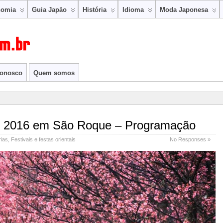
nomia
Guia Japão
História
Idioma
Moda Japonesa
conosco
Quem somos
ri 2016 em São Roque – Programação
rias
,
Festivais e festas orientais
No Responses »