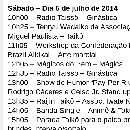
Sábado – Dia 5 de julho de 2014
10h00 – Radio Taissô – Ginástica
10h25 – Tenryu Wadaiko da Associaç
Miguel Paulista – Taikô
11h05 – Workshop da Confederação Br
Brazil Aikikai – Arte marcial
12h05 – Mágicos do Bem – Mágica
12h35 – Rádio Taisso – Ginástica
13h00 – Show de Humor “Pay Per Ri
Rodrigo Cáceres e Celso Jr. Stand 
13h35 – Raijin Taikô – Assoc. Iwate K
14h05 – Banda Single – Animê & Tok
15h05 – Parada Taikô para o palco pr
brindes Intervalo/sorteio