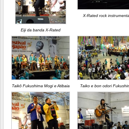
X-Rated rock instrumenta
Eiji da banda X-Rated
Taikô Fukushima Mogi e Atibaia
Taiko e bon odori Fukush