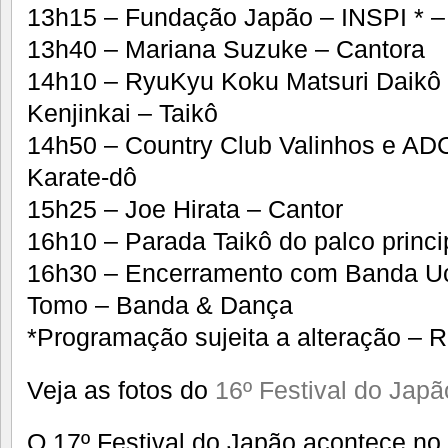
13h15 – Fundação Japão – INSPI * – 
13h40 – Mariana Suzuke – Cantora
14h10 – RyuKyu Koku Matsuri Daikô
Kenjinkai – Taikô
14h50 – Country Club Valinhos e AD
Karate-dô
15h25 – Joe Hirata – Cantor
16h10 – Parada Taikô do palco princip
16h30 – Encerramento com Banda Uc
Tomo – Banda & Dança
*Programação sujeita a alteração – R
Veja as fotos do
16º Festival do Jap
O 17º Festival do Japão acontece no