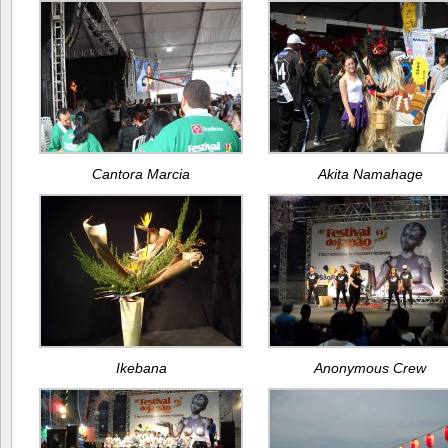
Cantora Marcia
Akita Namahage
Ikebana
Anonymous Crew