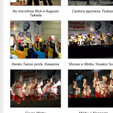
No microfone Rick e Augusto
Cantora japonesa Tsuba
Takeda
Kenko Taisso profa. Kawazoe
Shinsei e Minbu Yosakoi So
Grupo Minbu
Minbu e Nagasaki