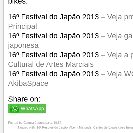
bikes.
16º Festival do Japão 2013 –
Veja p
Principal
16º Festival do Japão 2013 –
Veja ga
japonesa
16º Festival do Japão 2013 –
Veja a 
Cultural de Artes Marciais
16º Festival do Japão 2013 –
Veja W
AkibaSpace
Share on:
WhatsApp
Posted by
Cultura Japonesa
at 19:52
Tagged with:
16º Festival do Japão
,
Akemi Matsuda
,
Centro de Exposições Imig