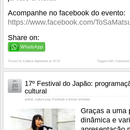
Acompanhe no facebook do evento:
https://www.facebook.com/ToSaMatsu
Share on:
WhatsApp
Posted by
Cultura Japonesa
at 19:25
Tagged with:
Concurso 
jun
17º Festival do Japão: programaç
20
cultural
2014
animê
,
cultura pop
,
Festivais e festas orientais
Graças a uma 
dinâmica e var
apresentação m