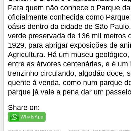
Para quem não conhece o Parque da
oficialmente conhecida como Parque
oásis dentro da cidade de São Paulo.
verde preservada de 136 mil metros 
1929, para abrigar exposições de ani
Agricultura. Há um museu geológico, 
entre as árvores centenárias, e é um
trenzinho circulando, algodão doce, 
quente á venda, como num parque de
parque já vale a pena dar um passeio 
Share on:
WhatsApp
Posted by
Cultura Japonesa
at 20:23
Tagged with:
2º Tosa Matsuri 2013
,
cosplay