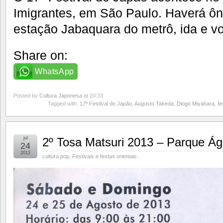
Imigrantes, em São Paulo. Haverá ôni
estação Jabaquara do metrô, ida e vo
Share on:
WhatsApp
Posted by
Cultura Japonesa
at 20:33
Tagged with:
17º Festival do Japão
,
Augusto Takeda
,
Diogo Miyahara
,
fe
jul
2º Tosa Matsuri 2013 – Parque Á
24
2013
cultura pop
,
Festivais e festas orientais