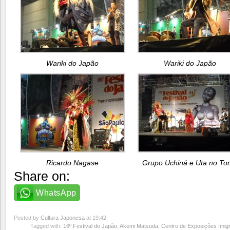
Wariki do Japão
Wariki do Japão
Ricardo Nagase
Grupo Uchiná e Uta no T
Share on:
WhatsApp
Posted by
Cultura Japonesa
at 19:42
Tagged with:
16º Festival do Japão
,
Akemi Matsuda
,
Centro de Exposições Imig