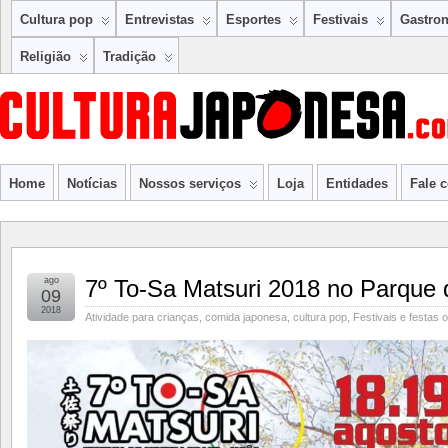
Cultura pop
Entrevistas
Esportes
Festivais
Gastro
Religião
Tradição
Home
Notícias
Nossos serviços
Loja
Entidades
Fale 
ago
7º To-Sa Matsuri 2018 no Parque
09
2018
Atividade para crianças
,
comida japonesa
,
cultura pop
,
Festivais e festas o