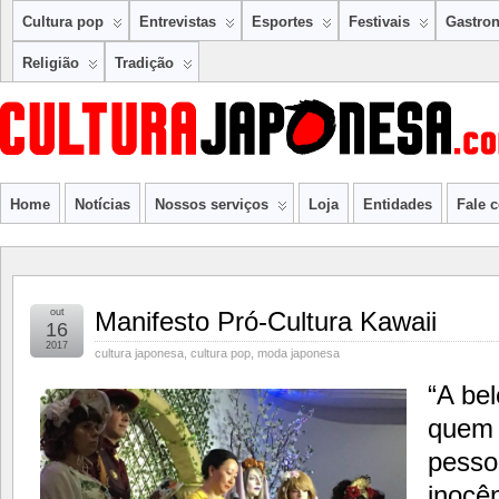
Cultura pop
Entrevistas
Esportes
Festivais
Gastro
Religião
Tradição
Home
Notícias
Nossos serviços
Loja
Entidades
Fale 
out
Manifesto Pró-Cultura Kawaii
16
2017
cultura japonesa
,
cultura pop
,
moda japonesa
“A be
quem 
pesso
inocê