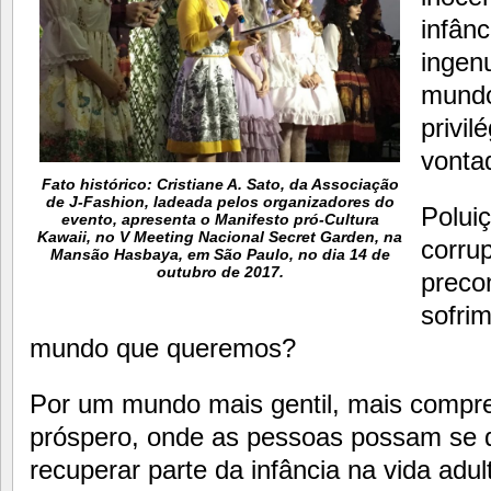
infânc
ingen
mundo
privi
vonta
Fato histórico: Cristiane A. Sato, da Associação
de J-Fashion, ladeada pelos organizadores do
Poluiç
evento, apresenta o Manifesto pró-Cultura
Kawaii, no V Meeting Nacional Secret Garden, na
corrup
Mansão Hasbaya, em São Paulo, no dia 14 de
outubro de 2017.
precon
sofrim
mundo que queremos?
Por um mundo mais gentil, mais compree
próspero, onde as pessoas possam se 
recuperar parte da infância na vida adu