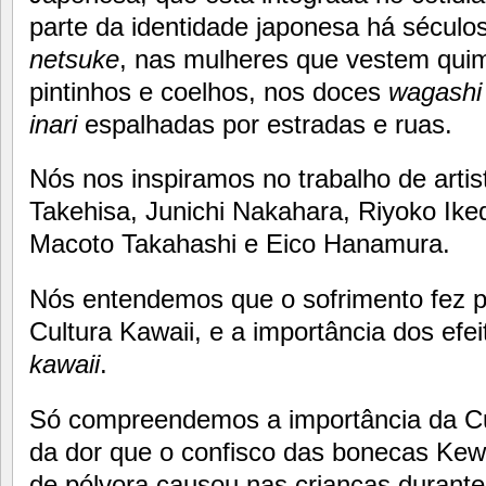
parte da identidade japonesa há sécul
netsuke
, nas mulheres que vestem qu
pintinhos e coelhos, nos doces
wagashi
inari
espalhadas por estradas e ruas.
Nós nos inspiramos no trabalho de arti
Takehisa, Junichi Nakahara, Riyoko Ike
Macoto Takahashi e Eico Hanamura.
Nós entendemos que o sofrimento fez 
Cultura Kawaii, e a importância dos efei
kawaii
.
Só compreendemos a importância da Cu
da dor que o confisco das bonecas Kewp
de pólvora causou nas crianças durante