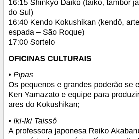
16:15 Shinkyo Daiko (taikô, tambor 
do Sul)
16:40 Kendo Kokushikan (kendô, art
espada – São Roque)
17:00 Sorteio
OFICINAS CULTURAIS
• Pipas
Os pequenos e grandes poderão se en
Ken Yamazato e equipe para produzir
ares do Kokushikan;
• Iki-Iki Taissô
A professora japonesa Reiko Akaban