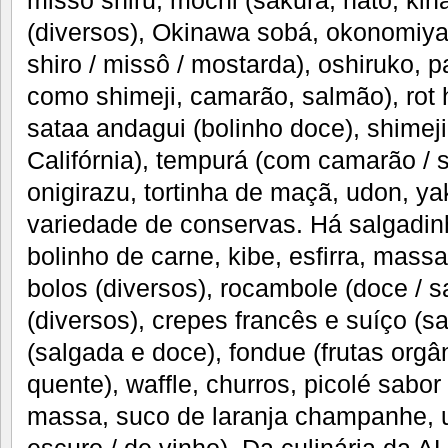
(diversos), Okinawa sobá, okonomiyaki
shiro / missô / mostarda), oshiruko, p
como shimeji, camarão, salmão), rot h
sataa andagui (bolinho doce), shimeji
Califórnia), tempurá (com camarão / s
onigirazu, tortinha de maçã, udon, yak
variedade de conservas. Há salgadinh
bolinho de carne, kibe, esfirra, mass
bolos (diversos), rocambole (doce / s
(diversos), crepes francês e suíço (s
(salgada e doce), fondue (frutas orgâ
quente), waffle, churros, picolé sabor
massa, suco de laranja champanhe, u
escuro / de vinho). Da culinária da