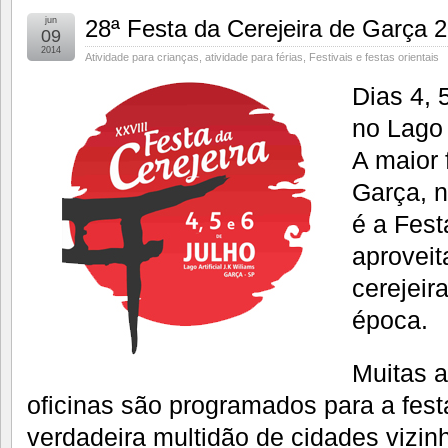
jun
28ª Festa da Cerejeira de Garça
09
2014
Atividade para crianças
,
atividade para férias
,
Festivais e festas orientais
Dias 4, 
no Lago A
A maior 
Garça, n
é a Fest
aprovei
cerejeir
época.
Muitas a
oficinas são programados para a fest
verdadeira multidão de cidades vizin