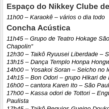
Espaço do Nikkey Clube d
11h00 – Karaokê – vários o dia todo
Concha Acústica
11h45 – Grupo de Teatro Hokage São
Chapolin”
12h30 – Taikô Ryuusei Liberdade – 
13h15 – Dança Templo Honpa Hongwa
14h00 – Yosakoi Soran – Seicho no I
14h15 – Bon Odori – grupo Hikari de 
16h00 – cantora Karen Ito – São Pau
17h00 – Kassa odori de Tottori – En
Paulista
17h45 – Taikô Requios Gueino Douko