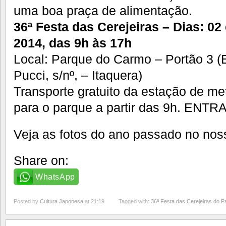
uma boa praça de alimentação.
36ª Festa das Cerejeiras – Dias: 02
2014, das 9h às 17h
Local: Parque do Carmo – Portão 3 (
Pucci, s/nº, – Itaquera)
Transporte gratuito da estação de met
para o parque a partir das 9h. EN
Veja as fotos do ano passado no no
Share on:
WhatsApp
Posted by
Cultura Japonesa
at 21:19
Tagged with:
36ª Festa das Cerejeiras do 