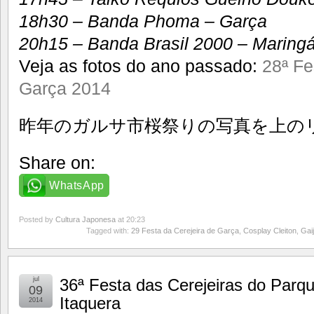
18h30 – Banda Phoma – Garça
20h15 – Banda Brasil 2000 – Maringá
Veja as fotos do ano passado:
28ª Fe
Garça 2014
昨年のガルサ市桜祭りの写真を上の
Share on:
WhatsApp
Posted by
Cultura Japonesa
at 20:23
Tagged with:
29 Festa da Cerejeira de Garça
,
Cosplay Cleiton
,
Gaij
jul
36ª Festa das Cerejeiras do Parq
09
Itaquera
2014