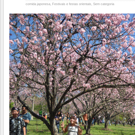
comida japonesa
,
Festivais e festas orientais
,
Sem categoria