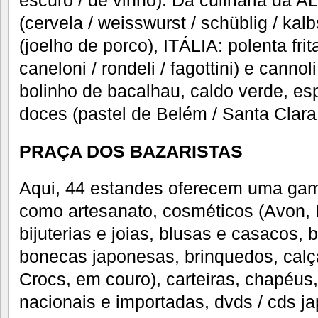
(cervela / weisswurst / schüblig / kal
(joelho de porco), ITÁLIA: polenta fri
caneloni / rondeli / fagottini) e cann
bolinho de bacalhau, caldo verde, es
doces (pastel de Belém / Santa Clara 
PRAÇA DOS BAZARISTAS
Aqui, 44 estandes oferecem uma gam
como artesanato, cosméticos (Avon, N
bijuterias e joias, blusas e casacos, 
bonecas japonesas, brinquedos, calç
Crocs, em couro), carteiras, chapéus
nacionais e importadas, dvds / cds 