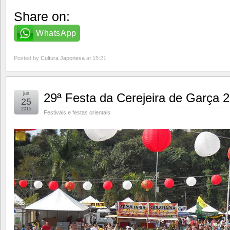
Share on:
WhatsApp
Posted by
Cultura Japonesa
at 15:21
jun
29ª Festa da Cerejeira de Garça
25
2015
Festivais e festas orientais