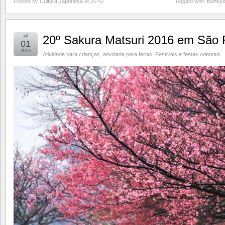
Posted by
Cultura Japonesa
at 20:42
Tagged with:
Bunky
jul
20º Sakura Matsuri 2016 em São
01
2016
Atividade para crianças
,
atividade para férias
,
Festivais e festas orientais