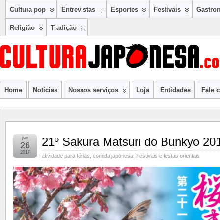
Cultura pop
Entrevistas
Esportes
Festivais
Gastro
Religião
Tradição
Home
Notícias
Nossos serviços
Loja
Entidades
Fale 
jun
21º Sakura Matsuri do Bunkyo 20
26
2017
atividade para férias
,
comida japonesa
,
Festivais e festas orientais