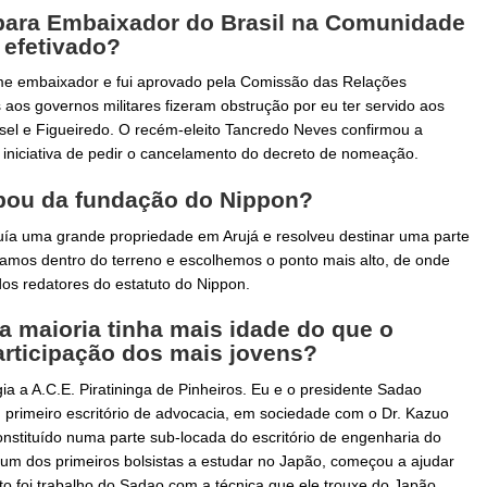
 para Embaixador do Brasil na Comunidade
 efetivado?
me embaixador e fui aprovado pela Comissão das Relações
aos governos militares fizeram obstrução por eu ter servido aos
sel e Figueiredo. O recém-eleito Tancredo Neves confirmou a
 iniciativa de pedir o cancelamento do decreto de nomeação.
ipou da fundação do Nippon?
ía uma grande propriedade em Arujá e resolveu destinar uma parte
amos dentro do terreno e escolhemos o ponto mais alto, de onde
dos redatores do estatuto do Nippon.
a maioria tinha mais idade do que o
rticipação dos mais jovens?
gia a A.C.E. Piratininga de Pinheiros. Eu e o presidente Sadao
primeiro escritório de advocacia, em sociedade com o Dr. Kazuo
stituído numa parte sub-locada do escritório de engenharia do
i um dos primeiros bolsistas a estudar no Japão, começou a ajudar
to foi trabalho do Sadao com a técnica que ele trouxe do Japão,