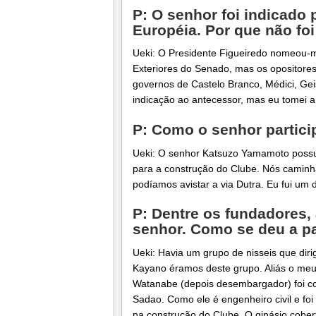
P: O senhor foi indicado
Européia. Por que não foi
Ueki: O Presidente Figueiredo nomeou-
Exteriores do Senado, mas os opositores 
governos de Castelo Branco, Médici, Gei
indicação ao antecessor, mas eu tomei a
P: Como o senhor partic
Ueki: O senhor Katsuzo Yamamoto possu
para a construção do Clube. Nós caminh
podíamos avistar a via Dutra. Eu fui um 
P: Dentre os fundadores, 
senhor. Como se deu a pa
Ueki: Havia um grupo de nisseis que diri
Kayano éramos deste grupo. Aliás o meu 
Watanabe (depois desembargador) foi con
Sadao. Como ele é engenheiro civil e fo
na construção do Clube. O ginásio cober