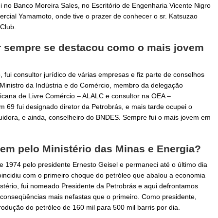
hei no Banco Moreira Sales, no Escritório de Engenharia Vicente Nigro
mercial Yamamoto, onde tive o prazer de conhecer o sr. Katsuzao
Club.
r sempre se destacou como o mais jovem
fui consultor jurídico de várias empresas e fiz parte de conselhos
 Ministro da Indústria e do Comércio, membro da delegação
ericana de Livre Comércio – ALALC e consultor na OEA –
69 fui designado diretor da Petrobrás, e mais tarde ocupei o
buidora, e ainda, conselheiro do BNDES. Sempre fui o mais jovem em
em pelo Ministério das Minas e Energia?
 1974 pelo presidente Ernesto Geisel e permaneci até o último dia
oincidiu com o primeiro choque do petróleo que abalou a economia
nistério, fui nomeado Presidente da Petrobrás e aqui defrontamos
conseqüências mais nefastas que o primeiro. Como presidente,
rodução do petróleo de 160 mil para 500 mil barris por dia.