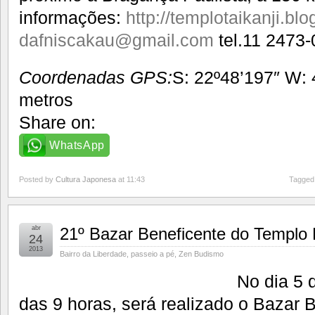
informações:
http://templotaikanji.bl
dafniscakau@gmail.com
tel.11 2473-
Coordenadas GPS:
S: 22º48’197″ W: 
metros
Share on:
WhatsApp
Posted by
Cultura Japonesa
at 11:43
Tagged
abr
21º Bazar Beneficente do Templo 
24
2013
Bairro da Liberdade
,
passeio a pé
,
Zen Budismo
No dia 5 
das 9 horas, será realizado o Bazar 