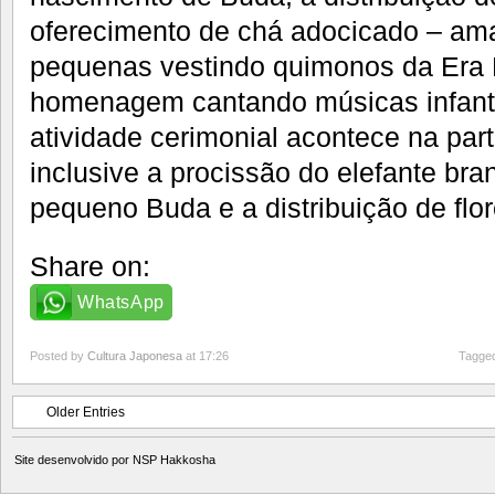
oferecimento de chá adocicado – am
pequenas vestindo quimonos da Era 
homenagem cantando músicas infanti
atividade cerimonial acontece na pa
inclusive a procissão do elefante br
pequeno Buda e a distribuição de flor
Share on:
WhatsApp
Posted by
Cultura Japonesa
at 17:26
Tagged
Older Entries
Site desenvolvido por
NSP Hakkosha