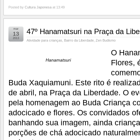
Posted by
Cultura Japonesa
at 13:49
mar
47º Hanamatsuri na Praça da Lib
13
2013
Atividade para crianças
,
Bairro da Liberdade
,
Zen Budismo
O Hanam
Hanamatsuri
Flores, 
comemor
Buda Xaquiamuni. Este rito é realiz
de abril, na Praça da Liberdade. O ev
pela homenagem ao Buda Criança co
adocicado e flores. Os convidados o
banhando sua imagem, ainda crianç
porções de chá adocicado naturalme