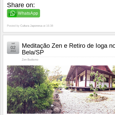
Share on:
WhatsApp
Posted by
Cultura Japonesa
at 16:38
set
Meditação Zen e Retiro de Ioga no
02
Bela/SP
2014
Zen Budismo