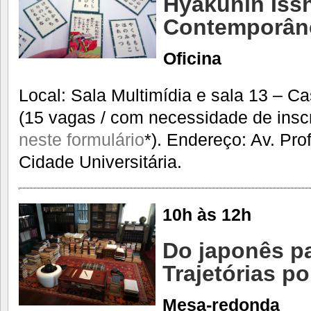
Hyakunin Issh
Contemporân
Oficina
Local: Sala Multimídia e sala 13 – C
(15 vagas / com necessidade de insc
neste formulário
*). Endereço: Av. Pro
Cidade Universitária.
10h às 12h
Do japonês pa
Trajetórias p
Mesa-redonda