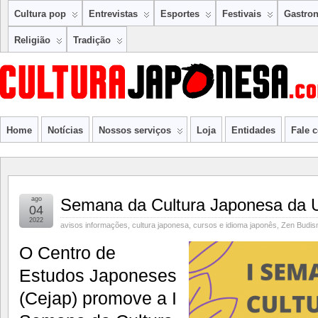
Cultura pop
Entrevistas
Esportes
Festivais
Gastro
Religião
Tradição
Home
Notícias
Nossos serviços
Loja
Entidades
Fale 
ago
Semana da Cultura Japonesa da U
04
2022
avisos informações
,
cultura japonesa
,
cursos e idioma japonês
,
Zen Budi
O Centro de
Estudos Japoneses
(Cejap) promove a I