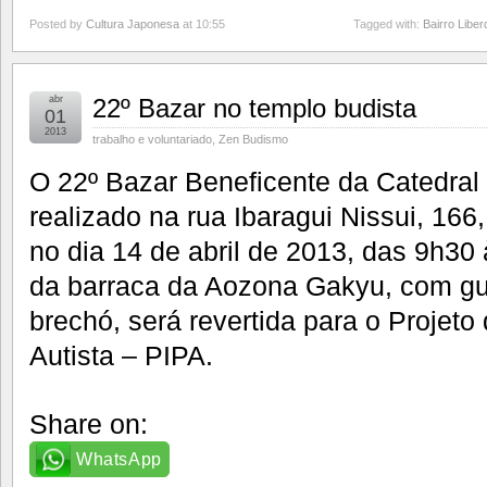
Posted by
Cultura Japonesa
at 10:55
Tagged with:
Bairro Libe
abr
22º Bazar no templo budista
01
2013
trabalho e voluntariado
,
Zen Budismo
O 22º Bazar Beneficente da Catedral 
realizado na rua Ibaragui Nissui, 166
no dia 14 de abril de 2013, das 9h30
da barraca da Aozona Gakyu, com gui
brechó, será revertida para o Projeto
Autista – PIPA.
Share on:
WhatsApp