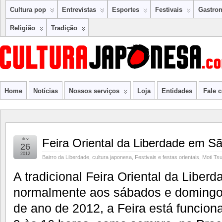
Cultura pop
Entrevistas
Esportes
Festivais
Gastro
Religião
Tradição
Home
Notícias
Nossos serviços
Loja
Entidades
Fale 
dez
Feira Oriental da Liberdade em Sã
26
2012
Bairro da Liberdade
,
cultura japonesa
,
Festivais e festas orientais
,
Moti Tsu
A tradicional Feira Oriental da Liber
normalmente aos sábados e domingos
de ano de 2012, a Feira está funcion