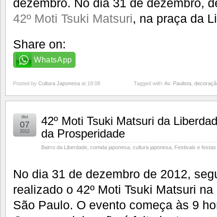
dezembro. No dia 31 de dezembro, de
42º Moti Tsuki Matsuri
, na praça da L
Share on:
WhatsApp
Posted by
Cultura Japonesa
at 18:08
Tagged with:
Av. Paulista
,
decoraçã
dez
42º Moti Tsuki Matsuri da Liberdad
07
da Prosperidade
2012
Bairro da Liberdade
,
comida japonesa
,
cultura japonesa
,
Festivais e festas
No dia 31 de dezembro de 2012, segu
realizado o 42º Moti Tsuki Matsuri n
São Paulo. O evento começa às 9 hor