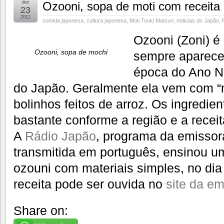
dez
Ozooni, sopa de moti com receita
23
2012
comida japonesa
,
cultura japonesa
,
Moti Tsuki Matsuri
,
noticias do Japão
,
Ozooni (Zoni) 
Ozooni, sopa de mochi
sempre aparece
época do Ano N
do Japão. Geralmente ela vem com “mo
bolinhos feitos de arroz. Os ingredie
bastante conforme a região e a receit
A
Rádio Japão
, programa da emissor
transmitida em português, ensinou um
ozouni com materiais simples, no di
receita pode ser ouvida no
site da em
Share on: