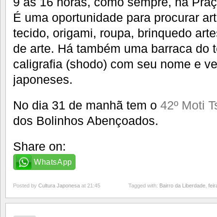
9 às 16 horas, como sempre, na Praç
É uma oportunidade para procurar ar
tecido, origami, roupa, brinquedo ar
de arte. Há também uma barraca do t
caligrafia (shodo) com seu nome e v
japoneses.
No dia 31 de manhã tem o
42º Moti T
dos Bolinhos Abençoados.
Share on:
WhatsApp
Posted by
Cultura Japonesa
at 21:45
Tagged with:
Bairro da Liberdade
,
fei