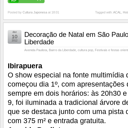
Posted by
Cultura Japonesa
at 18:01
Tagged with:
ACAL
,
Hot
dez
Decoração de Natal em São Paulo: 
10
Liberdade
2012
Avenida Paulista
,
Bairro da Liberdade
,
cultura pop
,
Festivais e festas orien
Ibirapuera
O show especial na fonte multimídia 
começou dia 1º, com apresentações di
sempre em dois horários: às 20h30 e
9, foi iluminada a tradicional árvore 
que se destaca junto com uma pista 
com 375 m² e entrada gratuita.