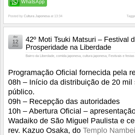
WhatsApp
Posted by
Cultura Japonesa
at 13:34
Tagge
dez
42º Moti Tsuki Matsuri – Festival 
12
Prosperidade na Liberdade
2012
Bairro da Liberdade
,
comida japonesa
,
cultura japonesa
,
Festivais e festas
Programação Oficial fornecida pela r
08h – Início da distribuição de 20 mi
público.
09h – Recepção das autoridades
10h – Abertura Oficial – apresentação
Wadaiko de São Miguel Paulista e ce
rev. Kazuo Osaka, do
Templo Nambei