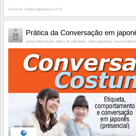
Posted by
Cultura Japonesa
at 20:51
abr
Prática da Conversação em japonê
26
2025
avisos informações
,
Bairro da Liberdade
,
cultura japonesa
,
cursos e idiom