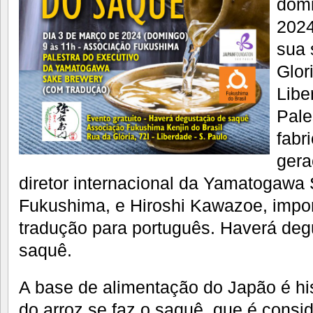
domi
2024
sua 
Glor
Libe
Pale
fabr
gera
diretor internacional da Yamatogawa
Fukushima, e Hiroshi Kawazoe, impo
tradução para português. Haverá deg
saquê.
A base de alimentação do Japão é his
do arroz se faz o saquê, que é consi