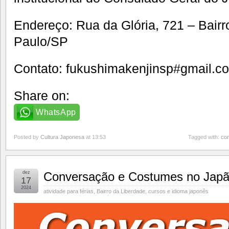
Endereço: Rua da Glória, 721 – Bair
Paulo/SP
Contato: fukushimakenjinsp#gmail.co
Share on:
WhatsApp
Posted by
Cultura Japonesa
at 13:53
Tagged with:
co
dez
Conversação e Costumes no Jap
17
2024
atividade para férias
,
Bairro da Liberdade
,
cursos e idioma japonês