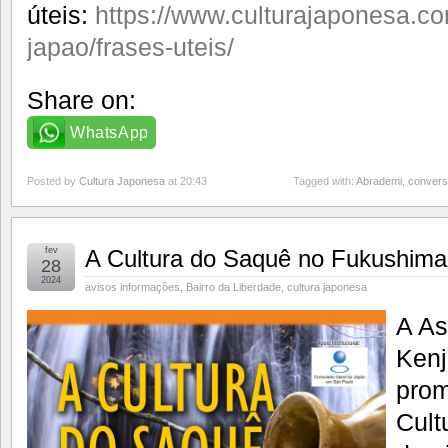
úteis:
https://www.culturajaponesa.co
japao/frases-uteis/
Share on:
WhatsApp
Posted by
Cultura Japonesa
at 20:43
Tagged with:
Abrademi
,
conver
fev
A Cultura do Saquê no Fukushima
28
2024
avisos informações
,
Bairro da Liberdade
,
cultura japonesa
A As
Kenj
prom
Cult