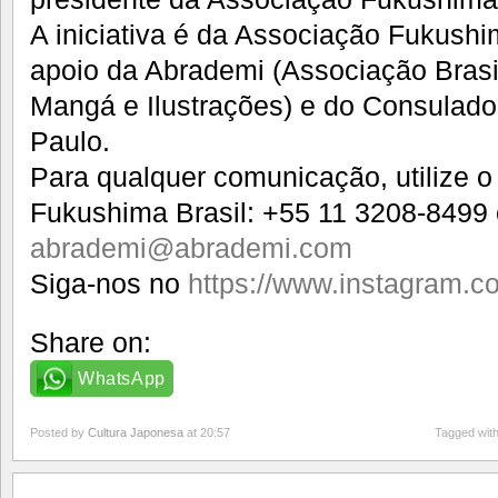
A iniciativa é da Associação Fukushi
apoio da Abrademi (Associação Brasi
Mangá e Ilustrações) e do Consulad
Paulo.
Para qualquer comunicação, utilize 
Fukushima Brasil: +55 11 3208-8499 
abrademi@abrademi.com
Siga-nos no
https://www.instagram.c
Share on:
WhatsApp
Posted by
Cultura Japonesa
at 20:57
Tagged wit