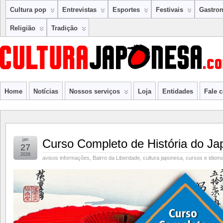
Cultura pop
Entrevistas
Esportes
Festivais
Gastro
Religião
Tradição
Home
Notícias
Nossos serviços
Loja
Entidades
Fale 
jan
Curso Completo de História do Ja
27
2026
avisos informações
,
Bairro da Liberdade
,
cultura japonesa
,
cursos e idiom