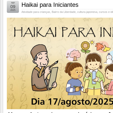
ago
Haikai para Iniciantes
09
2025
Atividade para crianças
,
Bairro da Liberdade
,
cultura japonesa
,
cursos e i