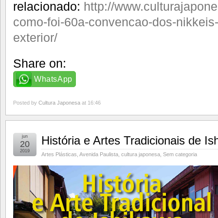
relacionado:
http://www.culturajapon
como-foi-60a-convencao-dos-nikkeis
exterior/
Share on:
WhatsApp
Posted by
Cultura Japonesa
at 16:46
jun
História e Artes Tradicionais de 
20
2019
Artes Plásticas
,
Avenida Paulista
,
cultura japonesa
,
Sem categoria