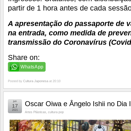
partir de 1 hora antes de cada sessã
A apresentação do passaporte de v
na entrada, como medida de preven
transmissão do Coronavírus (Covid
Share on:
WhatsApp
Posted by
Cultura Japonesa
at 20:10
jun
Oscar Oiwa e Ângelo Ishii no Dia I
17
2021
Artes Plásticas
,
cultura pop