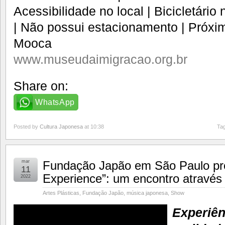
Acessibilidade no local | Bicicletário 
| Não possui estacionamento | Próxi
Mooca
www.museudaimigracao.org.br
Share on:
WhatsApp
Posted by
Cultura Japonesa
at 10:38
Tag
mar
Fundação Japão em São Paulo pr
11
Experience”: um encontro através
2022
Artes Plásticas
,
Fundação Japão
,
música japonesa
,
Show
Experiên