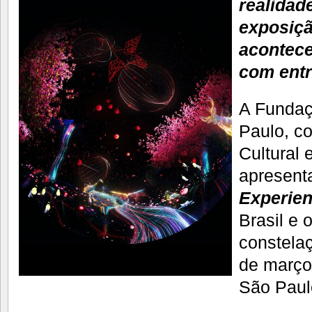
realidade
exposiçã
acontece
com entr
A Funda
Paulo, c
Cultural 
apresent
Experie
Brasil e 
constelaç
de março
São Paul