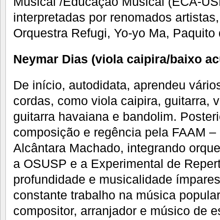
Musical /Educação Musical (ECA-US
interpretadas por renomados artista
Orquestra Refugi, Yo-yo Ma, Paquito d
Neymar Dias (viola caipira/baixo ac
De início, autodidata, aprendeu vário
cordas, como viola caipira, guitarra, v
guitarra havaiana e bandolim. Poste
composição e regência pela FAAM – 
Alcântara Machado, integrando orque
a OSUSP e a Experimental de Repert
profundidade e musicalidade ímpares,
constante trabalho na música popula
compositor, arranjador e músico de e