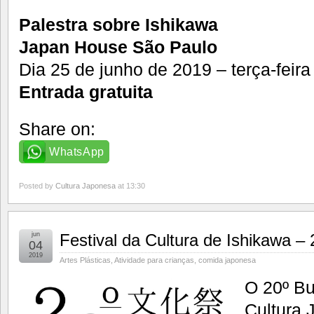
Palestra sobre Ishikawa
Japan House São Paulo
Dia 25 de junho de 2019 – terça-feir
Entrada gratuita
Share on:
WhatsApp
Posted by
Cultura Japonesa
at 13:30
jun
Festival da Cultura de Ishikawa –
04
2019
Artes Plásticas
,
Atividade para crianças
,
comida japonesa
O 20º Bu
Cultura 