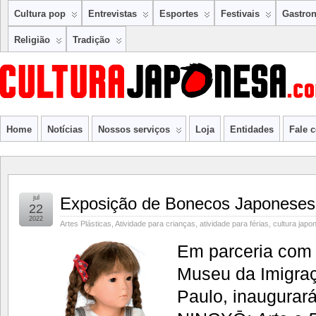
Cultura pop
Entrevistas
Esportes
Festivais
Gastro
Religião
Tradição
Home
Notícias
Nossos serviços
Loja
Entidades
Fale 
jul
Exposição de Bonecos Japoneses
22
2022
Artes Plásticas
,
Atividade para crianças
,
atividade para férias
,
cultura japo
Em parceria com
Museu da Imigra
Paulo, inaugurar