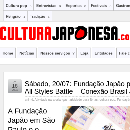
Cultura pop
Entrevistas
Esportes
Festivais
Gastro
Religião
Tradição
Home
Notícias
Nossos serviços
Loja
Entidades
Fale 
jul
Sábado, 20/07: Fundação Japão 
18
All Styles Battle – Conexão Brasil
2024
animê
,
Atividade para crianças
,
atividade para férias
,
cultura pop
,
Fundaçã
A Fundação
Japão em São
Paulo e o