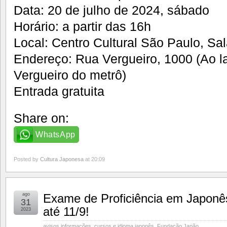
Data: 20 de julho de 2024, sábado
Horário: a partir das 16h
Local: Centro Cultural São Paulo, Sa
Endereço: Rua Vergueiro, 1000 (Ao l
Vergueiro do metrô)
Entrada gratuita
Share on:
WhatsApp
Posted by
Cultura Japonesa
at 20:09
ago
Exame de Proficiência em Japonê
31
até 11/9!
2023
avisos informações
,
cursos e idioma japonês
,
Fundação Japão