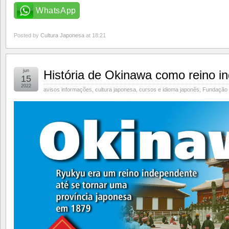
WhatsApp
Posted by
Cultura Japonesa
at 18:21
jun
História de Okinawa como reino 
15
2022
avisos informações
,
cultura japonesa
,
cursos e idioma japonês
,
Fundação