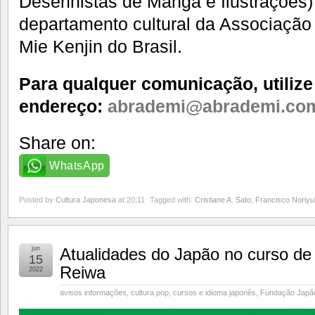
Desenhistas de Mangá e Ilustrações
departamento cultural da Associação 
Mie Kenjin do Brasil.
Para qualquer comunicação, utilize
endereço:
abrademi@abrademi.co
Share on:
WhatsApp
Posted by
Cultura Japonesa
at 20:11
Tagged with:
Cristiane A. Sato
,
Francisco Noriyu
jun
Atualidades do Japão no curso de 
15
Reiwa
2022
avisos informações
,
cultura pop
,
cursos e idioma japonês
,
Fundação Japã