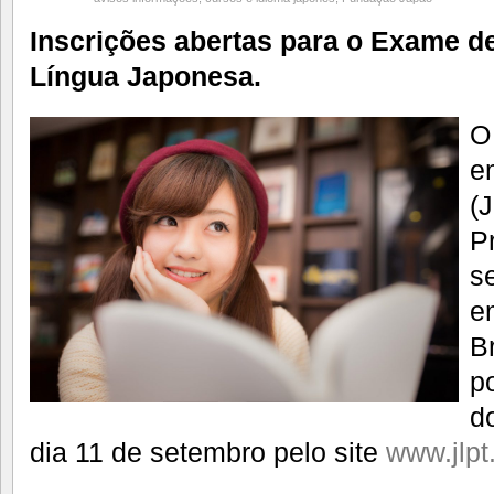
Inscrições abertas para o Exame de
Língua Japonesa.
O
e
(
P
s
e
Br
po
d
dia 11 de setembro pelo site
www.jlpt