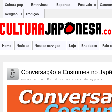
Cultura pop
Entrevistas
Esportes
Festivais
Gastro
Religião
Tradição
Home
Notícias
Nossos serviços
Loja
Entidades
Fale 
dez
Conversação e Costumes no Jap
17
2024
atividade para férias
,
Bairro da Liberdade
,
cursos e idioma japonês