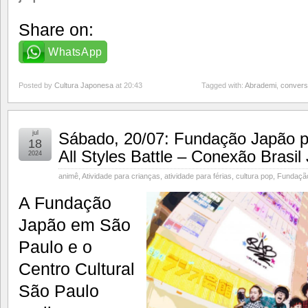
Share on:
WhatsApp
Posted by
Cultura Japonesa
at 20:43
Tagged with:
Abrademi
,
conver
jul
Sábado, 20/07: Fundação Japão 
18
All Styles Battle – Conexão Brasil
2024
animê
,
Atividade para crianças
,
atividade para férias
,
cultura pop
,
Fundaçã
A Fundação
Japão em São
Paulo e o
Centro Cultural
São Paulo