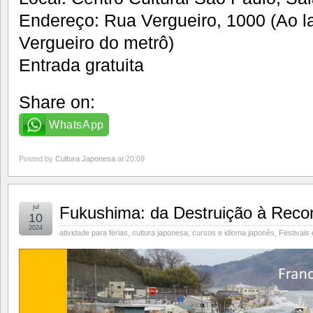
Endereço: Rua Vergueiro, 1000 (Ao l
Vergueiro do metrô)
Entrada gratuita
Share on:
WhatsApp
Posted by
Cultura Japonesa
at 20:09
jul
Fukushima: da Destruição à Reco
10
2024
atividade para férias
,
cultura japonesa
,
cursos e idioma japonês
,
Festivais 