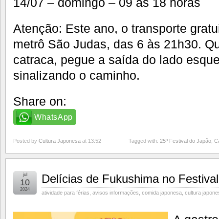
14/07 – domingo – 09 às 18 horas
Atenção: Este ano, o transporte gratu
metrô São Judas, das 6 às 21h30. Q
catraca, pegue a saída do lado esque
sinalizando o caminho.
Share on:
WhatsApp
Posted by
Cultura Japonesa
at 13:52
Tagged with:
25º Festival do Japão
,
C
jul
Delícias de Fukushima no Festiva
10
2024
atividade para férias
,
avisos informações
,
comida japonesa
,
cultura japone