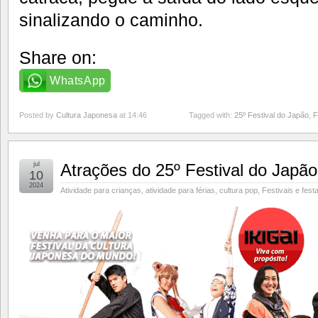
sinalizando o caminho.
Share on:
WhatsApp
Posted by
Cultura Japonesa
at 14:46
Tagged with:
25º Festival do Japão
,
F
jul
Atrações do 25º Festival do Japã
10
2024
Atividade para crianças
,
atividade para férias
,
cultura pop
,
Festivais e festa