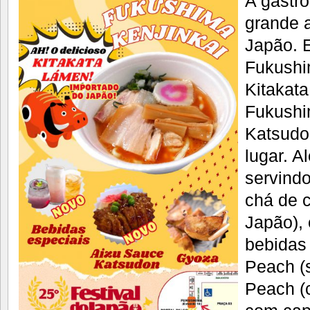
A gastr
grande a
Japão. 
Fukushi
Kitakat
Fukushi
Katsudon
lugar. A
servind
chá de 
Japão),
bebidas
Peach (
Peach (