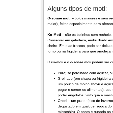
Alguns tipos de moti:
O-sonae moti
– bolos maiores e sem rec
maior), feitos especialmente para ofer
Ko-Moti
– são os bolinhos sem recheio,
Conservar em geladeira, embrulhado em
cheiro. Em dias frescos, pode ser deixa
forno ou na frigideira para que amoleça
O
ko-moti
e o
o-sonae moti
podem ser co
Puro; só polvilhado com açúcar, 
Grelhado (em chapa ou frigideira 
um pouco de molho shoyu e açúcar.
pegar e comer os alimentos), use 
poder engoli-los, visto que a mastig
Ozoni – um prato típico de invern
degustado em qualquer época do 
missoshiru. O ponto é quando os