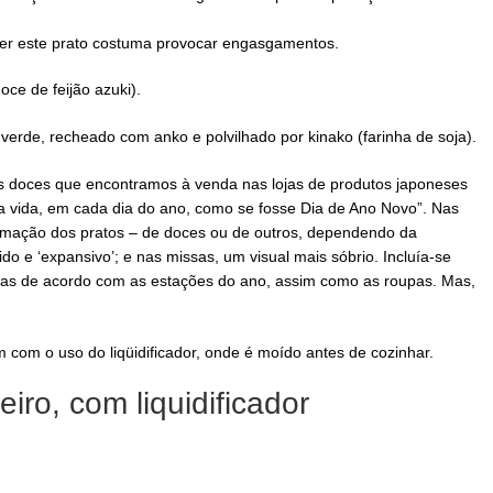
mer este prato costuma provocar engasgamentos.
ce de feijão azuki).
 verde, recheado com anko e polvilhado por kinako (farinha de soja).
os doces que encontramos à venda nas lojas de produtos japoneses
a vida, em cada dia do ano, como se fosse Dia de Ano Novo”. Nas
rumação dos pratos – de doces ou de outros, dependendo da
ido e ‘expansivo’; e nas missas, um visual mais sóbrio. Incluía-se
as de acordo com as estações do ano, assim como as roupas. Mas,
 com o uso do liqüidificador, onde é moído antes de cozinhar.
eiro, com liquidificador