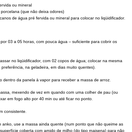
ervida ou mineral
u porcelana (que não deixa odores)
os de água pré fervida ou mineral para colocar no liqüidificador.
 por 03 a 05 horas, com pouca água – suficiente para cobrir os
assar no liqüidificador, com 02 copos de água; colocar na mesma
e preferência, na geladeira, em dias muito quentes).
no dentro da panela à vapor para receber a massa de arroz.
massa, mexendo de vez em quando com uma colher de pau (ou
xar em fogo alto por 40 min ou até ficar no ponto.
m consistente.
om anko, use a massa ainda quente (num ponto que não queime as
 superfície coberta com amido de milho (do tipo maisena) para não