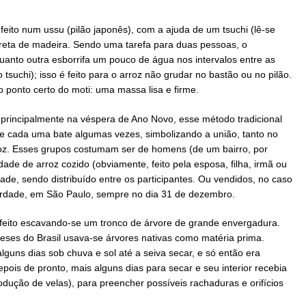
 é feito num ussu (pilão japonês), com a ajuda de um tsuchi (lê-se
rreta de madeira. Sendo uma tarefa para duas pessoas, o
anto outra esborrifa um pouco de água nos intervalos entre as
tsuchi); isso é feito para o arroz não grudar no bastão ou no pilão.
o ponto certo do moti: uma massa lisa e firme.
 principalmente na véspera de Ano Novo, esse método tradicional
 e cada uma bate algumas vezes, simbolizando a união, tanto no
rroz. Esses grupos costumam ser de homens (de um bairro, por
de de arroz cozido (obviamente, feito pela esposa, filha, irmã ou
ade, sendo distribuído entre os participantes. Ou vendidos, no caso
berdade, em São Paulo, sempre no dia 31 de dezembro.
a feito escavando-se um tronco de árvore de grande envergadura.
neses do Brasil usava-se árvores nativas como matéria prima.
guns dias sob chuva e sol até a seiva secar, e só então era
epois de pronto, mais alguns dias para secar e seu interior recebia
dução de velas), para preencher possíveis rachaduras e orifícios