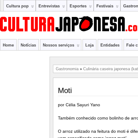
Cultura pop
Entrevistas
Esportes
Festivais
Gastro
Home
Notícias
Nossos serviços
Loja
Entidades
Fale 
Gastronomia
»
Culinária caseira japonesa (kat
Moti
por Célia Sayuri Yano
Também conhecido como bolinho de arro
O arroz utilizado na feitura do moti é d
vem especificado como ‘arroz moti’.