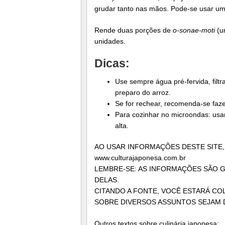
grudar tanto nas mãos. Pode-se usar um
Rende duas porções de
o-sonae-moti
(u
unidades.
Dicas:
Use sempre água pré-fervida, filtra
preparo do arroz.
Se for rechear, recomenda-se faz
Para cozinhar no microondas: usar
alta.
AO USAR INFORMAÇÕES DESTE SITE,
www.culturajaponesa.com.br
LEMBRE-SE: AS INFORMAÇÕES SÃO GR
DELAS.
CITANDO A FONTE, VOCÊ ESTARÁ C
SOBRE DIVERSOS ASSUNTOS SEJAM 
Outros textos sobre culinária japonesa: