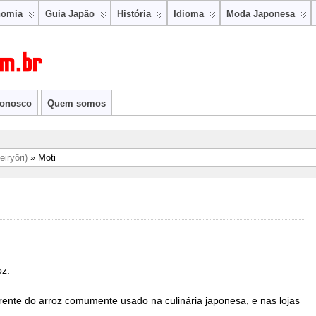
nomia
Guia Japão
História
Idioma
Moda Japonesa
conosco
Quem somos
eiryōri)
» Moti
z.
iferente do arroz comumente usado na culinária japonesa, e nas lojas