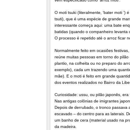
O moti tsuki (literalmente, ‘bater moti ’)
tsuti), que é uma espécie de grande ma
interessante começa aqui: uma bate enqu
batidas (quando o companheiro levanta o 
O processo é repetido até o arroz ficar n
Normalmente feito em ocasiões festivas,
reúne muitas pessoas em torno do pilão
plantio, na colheita ou no preparo do a
exemplo), cada um trazendo uma quantida
mãe). E o moti é feito em grande quantid
dos eventos realizados no Bairro da Li
Curiosidade: ussu, ou pilão japonês, er
Nas antigas colônias de imigrantes japo
Depois de derrubado, o tronco passava al
escavado – do centro para as laterais. D
um banho de cera (material usado na pro
da madeira.