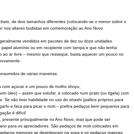
heio, de dois tamanhos diferentes (colocando-se o menor sobre o
ecer nos altares budistas em comemoração ao Ano Novo.
 geralmente vendidos em pacotes de dez ou doze unidades.
 papel alumínio ou em recipiente com tampa e que não tenha
do ao ar livre – mesmo que resseque, basta aquecer um pouco no
 novamente.
nsumidos de várias maneiras:
ou com açúcar e um pouco de molho shoyu;
sem óleo) – assim que estufar, é colocado num prato (ou tigela) com
 Se não tiver habilidade no uso do ohashi (palitos próprios para
garfo e faca para picar o moti – prefira pedaços bem pequenos para
ação é difícil.
o, presente principalmente no Ano Novo, mas que pode ser
ano para os apreciadores. São pedaços de moti colocados em
 pedaços menores se desintegram na sopa e os pedaços maiores