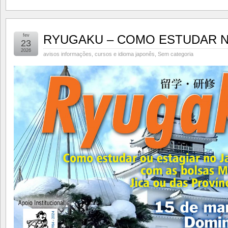
fev
RYUGAKU – COMO ESTUDAR N
23
2026
avisos informações
,
cursos e idioma japonês
,
Sem categoria