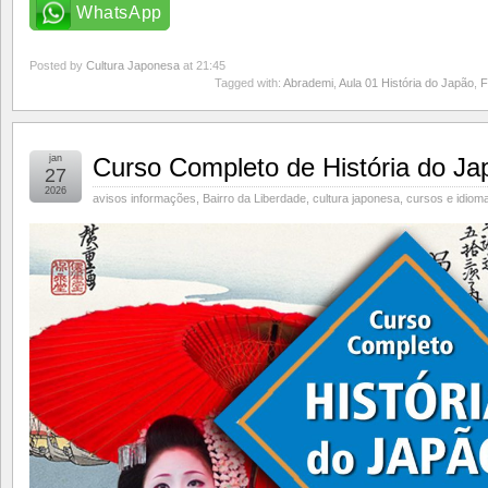
WhatsApp
Posted by
Cultura Japonesa
at 21:45
Tagged with:
Abrademi
,
Aula 01 História do Japão
,
F
jan
Curso Completo de História do Ja
27
2026
avisos informações
,
Bairro da Liberdade
,
cultura japonesa
,
cursos e idiom