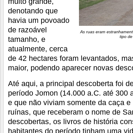
muito grande,
denotando que
havia um povoado
de razoável
As ruas eram estranhament
tipo de
tamanho, e
atualmente, cerca
de 42 hectares foram levantados, mas
maior, podendo aparecer novas desco
Até aqui, a principal descoberta foi 
período Jomon (14.000 a.C. até 300
e que não viviam somente da caça e
ruínas, que receberam o nome de S
descobertas, os livros de história c
habitantes do período tinham uma vid