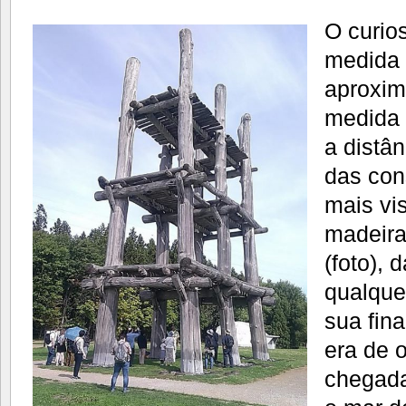
O curio
medida 
aproxi
medida 
a distân
das con
mais vi
madeir
(foto), 
qualque
sua fin
era de 
chegad