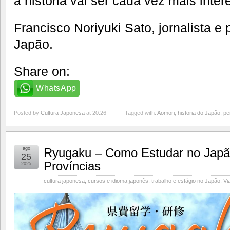
a história vai ser cada vez mais inter
Francisco Noriyuki Sato, jornalista e 
Japão.
Share on:
WhatsApp
Posted by
Cultura Japonesa
at 20:26
Tagged with:
Aomori
,
historia do Japão
,
pe
ago
Ryugaku – Como Estudar no Japã
25
Províncias
2025
cultura japonesa
,
cursos e idioma japonês
,
trabalho e estágio no Japão
,
Vi