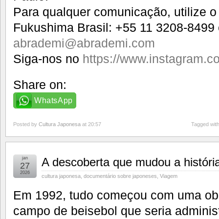
Para qualquer comunicação, utilize 
Fukushima Brasil: +55 11 3208-8499 
abrademi@abrademi.com
Siga-nos no
https://www.instagram.c
Share on:
WhatsApp
Posted by
Cultura Japonesa
at 20:57
Tagged wit
jan
A descoberta que mudou a históri
27
2026
cultura japonesa
,
documentário sobre japoneses
,
Viagem
Em 1992, tudo começou com uma obr
campo de beisebol que seria administ