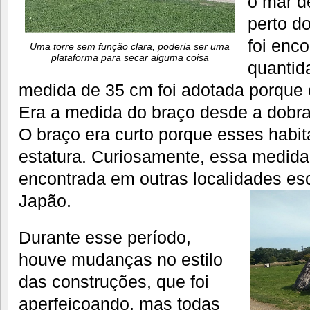
o mar d
perto d
foi enc
Uma torre sem função clara, poderia ser uma
plataforma para secar alguma coisa
quantid
medida de 35 cm foi adotada porque e
Era a medida do braço desde a dobra
O braço era curto porque esses habi
estatura. Curiosamente, essa medida
encontrada em outras localidades es
Japão.
Durante esse período,
houve mudanças no estilo
das construções, que foi
aperfeiçoando, mas todas