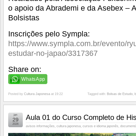
o apoio da Abrademi e da Asebex – 
Bolsistas
Inscrições pelo Sympla:
https://www.sympla.com.br/evento/r
estudar-no-japao/3317367
Share on:
WhatsApp
Posted by
Cultura Japonesa
at 19:22
Tagged with:
Bolsas de Estudo
,
jan
Aula 01 do Curso Completo de His
29
2026
avisos informações
,
cultura japonesa
,
cursos e idioma japonês
,
documentá