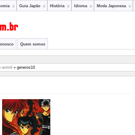
nomia
Guia Japão
História
Idioma
Moda Japonesa
conosco
Quem somos
o animê
» generos10