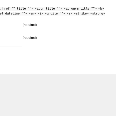
a href="" title=""> <abbr title=""> <acronym title=""> <b>
el datetime=""> <em> <i> <q cite=""> <s> <strike> <strong>
(required)
(required)