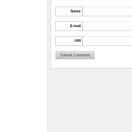
Name
E-mail
URI