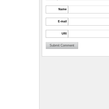
Name
E-mail
URI