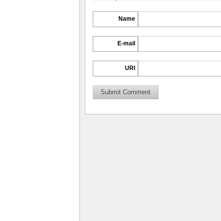
Name
E-mail
URI