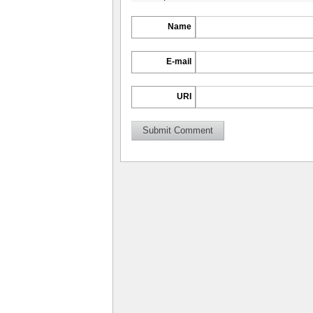
Name
E-mail
URI