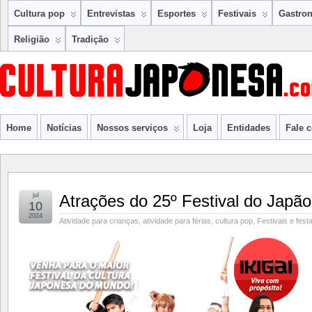
Cultura pop
Entrevistas
Esportes
Festivais
Gastro
Religião
Tradição
Home
Notícias
Nossos serviços
Loja
Entidades
Fale 
jul
Atrações do 25º Festival do Japã
10
2024
Atividade para crianças
,
atividade para férias
,
cultura pop
,
Festivais e festa