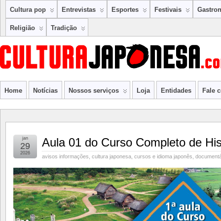
Cultura pop
Entrevistas
Esportes
Festivais
Gastro
Religião
Tradição
Home
Notícias
Nossos serviços
Loja
Entidades
Fale 
jan
Aula 01 do Curso Completo de His
29
2026
avisos informações
,
cultura japonesa
,
cursos e idioma japonês
,
documentá