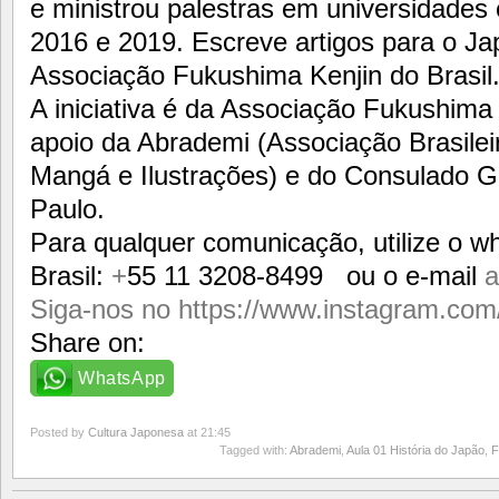
e ministrou palestras em universidade
2016 e 2019. Escreve artigos para o Ja
Associação Fukushima Kenjin do Brasil
A iniciativa é da Associação Fukushima
apoio da Abrademi (Associação Brasilei
Mangá e Ilustrações) e do Consulado 
Paulo.
Para qualquer comunicação, utilize o 
Brasil:
+
55 11 3208-8499
ou o e-mail
a
Siga-nos no https://www.instagram.com
Share on:
WhatsApp
Posted by
Cultura Japonesa
at 21:45
Tagged with:
Abrademi
,
Aula 01 História do Japão
,
F