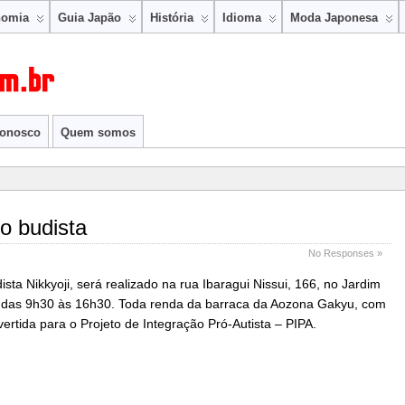
nomia
Guia Japão
História
Idioma
Moda Japonesa
conosco
Quem somos
o budista
No Responses »
sta Nikkyoji, será realizado na rua Ibaragui Nissui, 166, no Jardim
13, das 9h30 às 16h30. Toda renda da barraca da Aozona Gakyu, com
vertida para o Projeto de Integração Pró-Autista – PIPA.