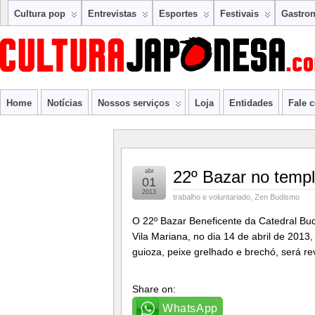
Cultura pop
Entrevistas
Esportes
Festivais
Gastro
Home
Notícias
Nossos serviços
Loja
Entidades
Fale 
abr
22º Bazar no templ
01
2013
trabalho e voluntariado
,
Zen Budismo
O 22º Bazar Beneficente da Catedral Budi
Vila Mariana, no dia 14 de abril de 20
guioza, peixe grelhado e brechó, será re
Share on:
WhatsApp