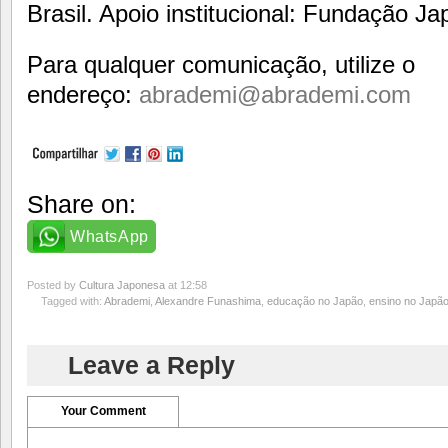
Brasil. Apoio institucional: Fundação J
Para qualquer comunicação, utilize o
endereço:
abrademi@abrademi.com
Share on:
WhatsApp
Posted by
Cultura Japonesa
at 12:58
Tagged with:
Abrademi
,
Alexandre Funashima
,
educação no Japão
,
ensino no Japã
Leave a Reply
Your Comment