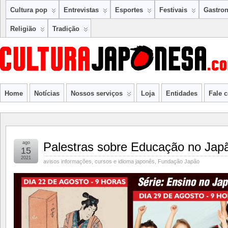
Cultura pop
Entrevistas
Esportes
Festivais
Gastro
Religião
Tradição
Home
Notícias
Nossos serviços
Loja
Entidades
Fale 
ago
Palestras sobre Educação no Japã
15
2021
avisos informações
,
cursos e idioma japonês
,
Fundação Japão