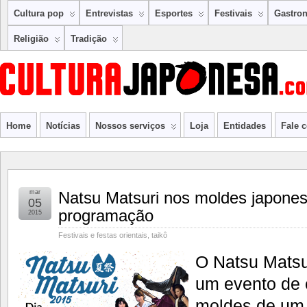
Cultura pop
Entrevistas
Esportes
Festivais
Gastro
Religião
Tradição
Home
Notícias
Nossos serviços
Loja
Entidades
Fale 
mar
Natsu Matsuri nos moldes japone
05
programação
2015
Festivais e festas orientais
,
taikô
O Natsu Matsu
um evento de 
moldes de um 