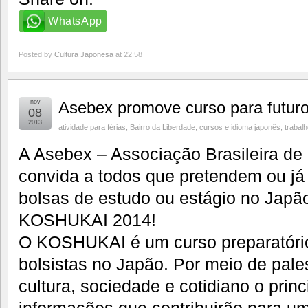
WhatsApp
Posted by
Cultura Japonesa
at 22:58
nov
Asebex promove curso para futuro
08
2013
atividade para férias
,
Bairro da Liberdade
,
cursos e idioma japonês
,
trabal
A Asebex – Associação Brasileira de
convida a todos que pretendem ou já
bolsas de estudo ou estágio no Japão
KOSHUKAI 2014!
O KOSHUKAI é um curso preparatório
bolsistas no Japão. Por meio de pale
cultura, sociedade e cotidiano o princ