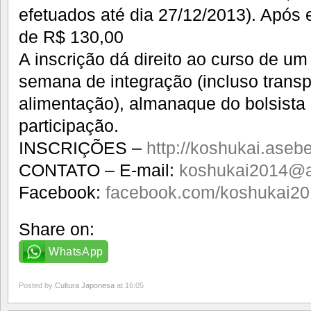
efetuados até dia 27/12/2013). Após e
de R$ 130,00
A inscrição dá direito ao curso de um
semana de integração (incluso trans
alimentação), almanaque do bolsista 
participação.
INSCRIÇÕES –
http://koshukai.asebe
CONTATO – E-mail:
koshukai2014@a
Facebook:
facebook.com/koshukai2
Share on:
WhatsApp
Posted by
Cultura Japonesa
at 16:05