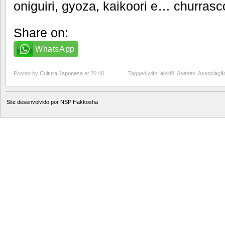
oniguiri, gyoza, kaikoori e… churrasc
Share on:
WhatsApp
Posted by
Cultura Japonesa
at 20:48
Tagged with:
aikidô
,
Asebex
,
Associaçã
Site desenvolvido por
NSP Hakkosha