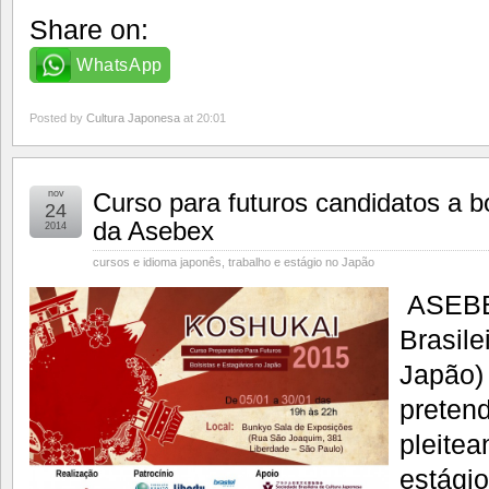
Share on:
WhatsApp
Posted by
Cultura Japonesa
at 20:01
nov
Curso para futuros candidatos a b
24
da Asebex
2014
cursos e idioma japonês
,
trabalho e estágio no Japão
ASEBE
Brasile
Japão)
preten
pleitea
estági