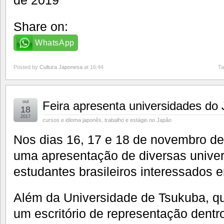
Share on:
WhatsApp
Posted by
Cultura Japonesa
at 16:44
Ta
out
Feira apresenta universidades do
18
2017
cursos e idioma japonês
,
trabalho e estágio no Japão
Nos dias 16, 17 e 18 de novembro de
uma apresentação de diversas unive
estudantes brasileiros interessados 
Além da Universidade de Tsukuba, qu
um escritório de representação dentr