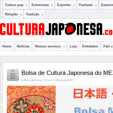
Cultura pop
Entrevistas
Esportes
Festivais
Gastro
Religião
Tradição
Home
Notícias
Nossos serviços
Loja
Entidades
Fale 
nov
Bolsa de Cultura Japonesa do ME
21
2017
cultura japonesa
,
cursos e idioma japonês