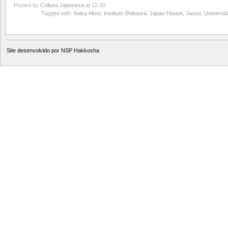
Posted by
Cultura Japonesa
at 12:30
Tagged with:
bolsa Mext
,
Instituto Shibaura
,
Japan House
,
Jasso
,
Universi
Site desenvolvido por
NSP Hakkosha