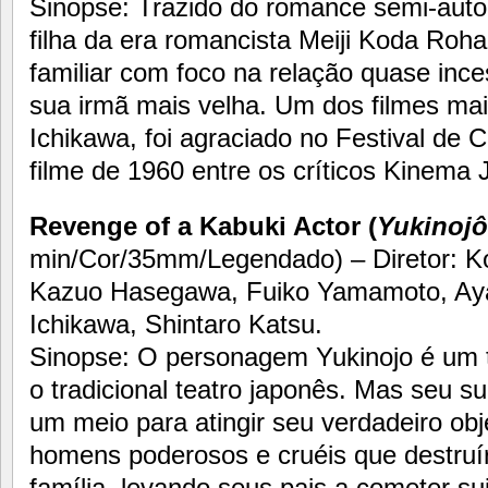
Sinopse: Trazido do romance semi-auto
filha da era romancista Meiji Koda Roh
familiar com foco na relação quase inc
sua irmã mais velha. Um dos filmes ma
Ichikawa, foi agraciado no Festival de 
filme de 1960 entre os críticos Kinema 
Revenge of a Kabuki Actor (
Yukinoj
min/Cor/35mm/Legendado) – Diretor: Ko
Kazuo Hasegawa, Fuiko Yamamoto, Ay
Ichikawa, Shintaro Katsu.
Sinopse: O personagem Yukinojo é um t
o tradicional teatro japonês. Mas seu 
um meio para atingir seu verdadeiro obje
homens poderosos e cruéis que destruí
família, levando seus pais a cometer s