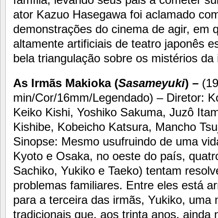
ator Kazuo Hasegawa foi aclamado co
demonstrações do cinema de agir, em 
altamente artificiais de teatro japonês
bela triangulação sobre os mistérios da
As Irmãs Makioka (
Sasameyuki
) –
(1
min/Cor/16mm/Legendado) – Diretor: Ko
Keiko Kishi, Yoshiko Sakuma, Juzô Itami,
Kishibe, Kobeicho Katsura, Mancho Tsuj
Sinopse: Mesmo usufruindo de uma vida
Kyoto e Osaka, no oeste do país, quatr
Sachiko, Yukiko e Taeko) tentam resolve
problemas familiares. Entre eles está 
para a terceira das irmãs, Yukiko, uma
tradicionais que, aos trinta anos, aind