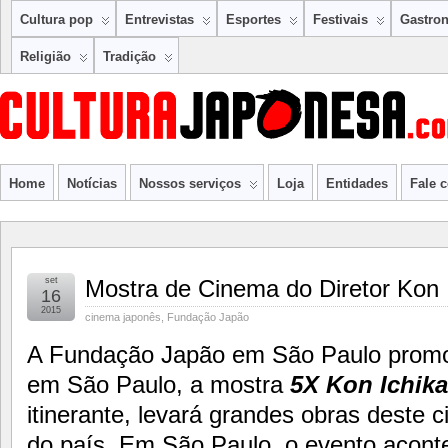
Cultura pop
Entrevistas
Esportes
Festivais
Gastro
Religião
Tradição
Home
Notícias
Nossos serviços
Loja
Entidades
Fale 
set
Mostra de Cinema do Diretor Kon 
16
2015
cinema japonês
,
Fundação Japão
A Fundação Japão em São Paulo promov
em São Paulo, a mostra
5X
Kon Ichik
itinerante, levará grandes obras deste c
do país. Em São Paulo, o evento aconte