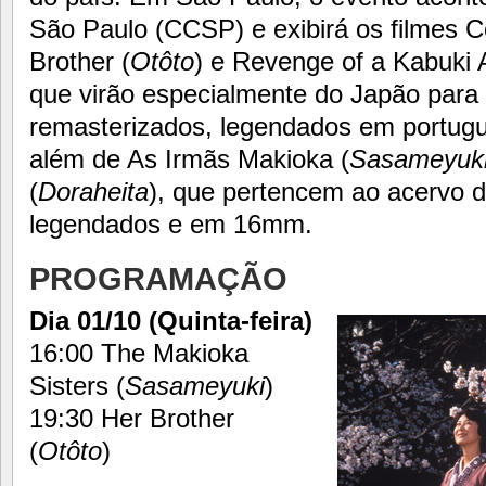
São Paulo (CCSP) e exibirá os filmes Co
Brother (
Otôto
) e Revenge of a Kabuki A
que virão especialmente do Japão para 
remasterizados, legendados em portug
além de As Irmãs Makioka (
Sasameyuk
(
Doraheita
), que pertencem ao acervo 
legendados e em 16mm.
PROGRAMAÇÃO
Dia 01/10 (Quinta-feira)
16:00 The Makioka
Sisters (
Sasameyuki
)
19:30 Her Brother
(
Otôto
)