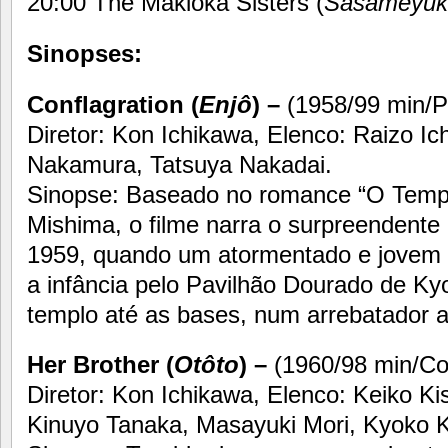
20:00 The Makioka Sisters (
Sasameyuk
Sinopses:
Conflagration
(
Enjô
) –
(1958/99 min/
Diretor: Kon Ichikawa, Elenco: Raizo Ic
Nakamura, Tatsuya Nakadai.
Sinopse: Baseado no romance “O Templ
Mishima, o filme narra o surpreendente 
1959, quando um atormentado e jovem 
a infância pelo Pavilhão Dourado de Kyo
templo até as bases, num arrebatador a
Her Brother (
Otôto
) –
(1960/98 min/C
Diretor: Kon Ichikawa, Elenco: Keiko Ki
Kinuyo Tanaka, Masayuki Mori, Kyoko K