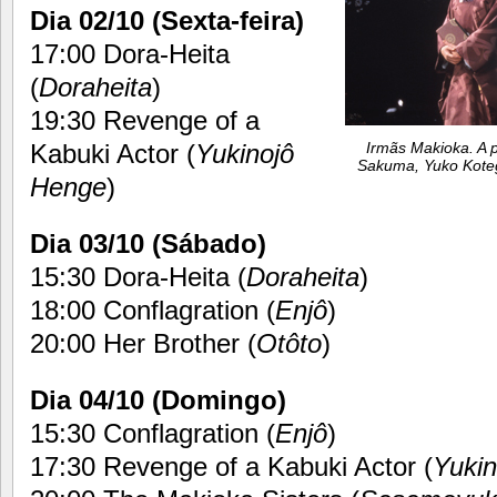
Dia 02/10 (Sexta-feira)
17:00 Dora-Heita
(
Doraheita
)
19:30 Revenge of a
Kabuki Actor (
Yukinojô
Irmãs Makioka. A p
Sakuma, Yuko Koteg
Henge
)
Dia 03/10 (Sábado)
15:30 Dora-Heita (
Doraheita
)
18:00 Conflagration (
Enjô
)
20:00 Her Brother (
Otôto
)
Dia 04/10 (Domingo)
15:30 Conflagration (
Enjô
)
17:30 Revenge of a Kabuki Actor (
Yuki