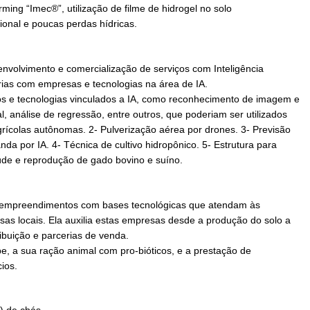
rming “Imec®”, utilização de filme de hidrogel no solo
cional e poucas perdas hídricas.
nvolvimento e comercialização de serviços com Inteligência
erias com empresas e tecnologias na área de IA.
ços e tecnologias vinculados a IA, como reconhecimento de imagem e
 análise de regressão, entre outros, que poderiam ser utilizados
grícolas autônomas. 2- Pulverização aérea por drones. 3- Previsão
a por IA. 4- Técnica de cultivo hidropônico. 5- Estrutura para
saúde e reprodução de gado bovino e suíno.
 empreendimentos com bases tecnológicas que atendam às
s locais. Ela auxilia estas empresas desde a produção do solo a
ibuição e parcerias de venda.
e, a sua ração animal com pro-bióticos, e a prestação de
ios.