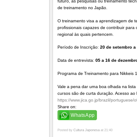
futuro, às pesquisas ou treinamento téc
de treinamento no Japão.
O treinamento visa a aprendizagem de t
profissionais capazes de contribuir para
regional às quais pertencem.
Período de Inscrição:
20 de setembro a
Data de entrevista:
05 a 16 de dezembr
Programa de Treinamento para Nikkeis 
Vale a pena dar uma boa olhada na lista 
cursos são de curta duração. Acesso ao l
https://www.jica.go.jp/brazil/
portuguese/off
Share on:
WhatsApp
Posted by
Cultura Japonesa
at 21:40