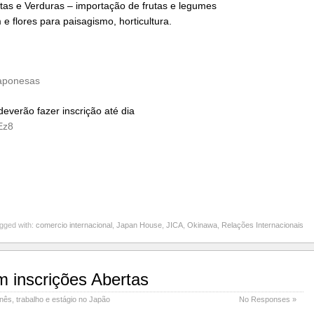
tas e Verduras – importação de frutas e legumes
 flores para paisagismo, horticultura.
japonesas
everão fazer inscrição até dia
Ez8
gged with:
comercio internacional
,
Japan House
,
JICA
,
Okinawa
,
Relações Internacionais
 inscrições Abertas
onês
,
trabalho e estágio no Japão
No Responses »