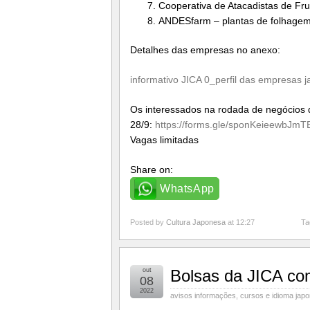
Cooperativa de Atacadistas de Fru
ANDESfarm – plantas de folhagem e
Detalhes das empresas no anexo:
informativo JICA 0_perfil das empresas 
Os interessados na rodada de negócios d
28/9:
https://forms.gle/sponKeieewbJmT
Vagas limitadas
Share on:
WhatsApp
Posted by
Cultura Japonesa
at 12:27
Ta
out
Bolsas da JICA com
08
2022
avisos informações
,
cursos e idioma jap