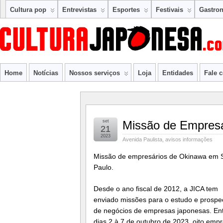
Cultura pop
Entrevistas
Esportes
Festivais
Gastro
Home
Notícias
Nossos serviços
Loja
Entidades
Fale 
set
Missão de Empresá
21
2023
Avenida Paulista
,
avisos informações
Missão de empresários de Okinawa em 
Paulo.
Desde o ano fiscal de 2012, a JICA tem
enviado missões para o estudo e prosp
de negócios de empresas japonesas. Ent
dias 2 à 7 de outubro de 2023, oito emp