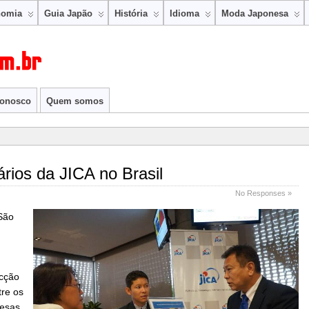
nomia
Guia Japão
História
Idioma
Moda Japonesa
conosco
Quem somos
rios da JICA no Brasil
No Responses »
São
ecção
re os
resas,