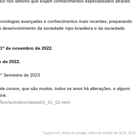
nico nos setores que exijam conhecimentos especializados através
ecnologias avançadas e conhecimentos mais recentes, preparando
 o desenvolvimento da sociedade nipo-brasileira e da sociedade
o
 1
de novembro de 2022.
o de 2022.
o
1
Semestre de 2023
de cursos, que são muitos, todos os anos há alterações, e alguns
ink :
ice/activities/
nikkeis01_01_01.html
Tagged with:
bolsa de estágio
,
bolsa de estudo da JICA
,
JICA