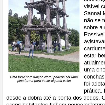
visível 
Sannai M
não se 
sobre a 
Possive
avistav
cardume
estar be
atualmen
uma eno
conchas
Uma torre sem função clara, poderia ser uma
plataforma para secar alguma coisa
foi adot
prática.
desde a dobra até a ponta dos dedos. O
esses habitantes tinham pouca estatur