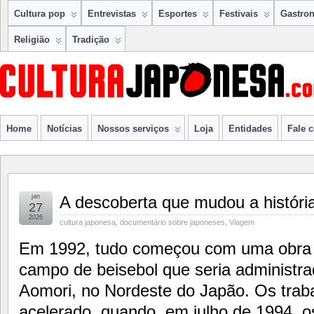
Cultura pop
Entrevistas
Esportes
Festivais
Gastro
Religião
Tradição
Home
Notícias
Nossos serviços
Loja
Entidades
Fale 
jan
A descoberta que mudou a históri
27
2026
cultura japonesa
,
documentário sobre japoneses
,
Viagem
Em 1992, tudo começou com uma obra 
campo de beisebol que seria administra
Aomori, no Nordeste do Japão. Os trab
acelerado, quando, em julho de 1994, 