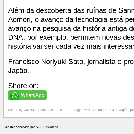
Além da descoberta das ruínas de San
Aomori, o avanço da tecnologia está p
avanço na pesquisa da história antiga 
DNA, por exemplo, permitem novas desc
história vai ser cada vez mais interessa
Francisco Noriyuki Sato, jornalista e pr
Japão.
Share on:
WhatsApp
Posted by
Cultura Japonesa
at 20:26
Tagged with:
Aomori
,
historia do Japão
,
pe
Site desenvolvido por
NSP Hakkosha