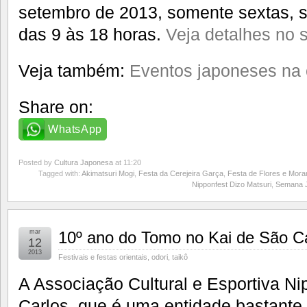
setembro de 2013, somente sextas, 
das 9 às 18 horas.
Veja detalhes no s
Veja também:
Eventos japoneses na 
Share on:
WhatsApp
Posted by
Cultura Japonesa
at 11:20
Tagged with:
Akimatsuri Mogi
,
Festa da Cerejeira Garça
,
Festa de Flores e Mora
Nipponfest Dizo Matsuri
,
Semana J
mar
10º ano do Tomo no Kai de São C
12
2013
Festivais e festas orientais
,
odori
,
taikô
A Associação Cultural e Esportiva Ni
Carlos, que é uma entidade bastante 