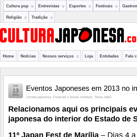
Cultura pop
Entrevistas
Esportes
Festivais
Gastro
Religião
Tradição
Home
Notícias
Nossos serviços
Loja
Entidades
Fale 
mar
Eventos Japoneses em 2013 no in
13
2013
comida japonesa
,
Festivais e festas orientais
,
Show
,
taikô
Relacionamos aqui os principais ev
japonesa do interior do Estado de 
11º Japan Fest de Marília
– Dias 4 a