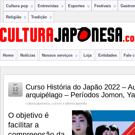
Cultura pop
Entrevistas
Esportes
Festivais
Gastro
Religião
Tradição
Home
Notícias
Nossos serviços
Loja
Entidades
Fale 
jan
Curso História do Japão 2022 – A
12
arquipélago – Períodos Jomon, Ya
2022
cultura japonesa
,
cursos e idioma japonês
O objetivo é
facilitar a
compreensão da