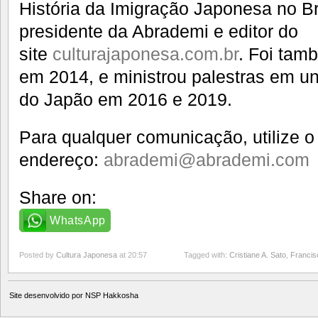
História da Imigração Japonesa no Bra
presidente da Abrademi e editor do
site
culturajaponesa.com.br
. Foi tam
em 2014, e ministrou palestras em u
do Japão em 2016 e 2019.
Para qualquer comunicação, utilize o
endereço:
abrademi@abrademi.com
Share on:
WhatsApp
Posted by
Cultura Japonesa
at 20:57
Tagged with:
Cristiane A. Sato
,
Francis
Site desenvolvido por
NSP Hakkosha