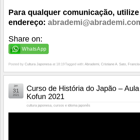
Para qualquer comunicação, utilize
endereço:
abrademi@abrademi.co
Share on:
WhatsApp
Posted by
Cultura Japonesa
at 18:19
Tagged with:
Abrademi
,
Cristiane A. Sato
,
Francis
jan
Curso de História do Japão – Aula
31
Kofun 2021
2021
cultura japonesa
,
cursos e idioma japonês