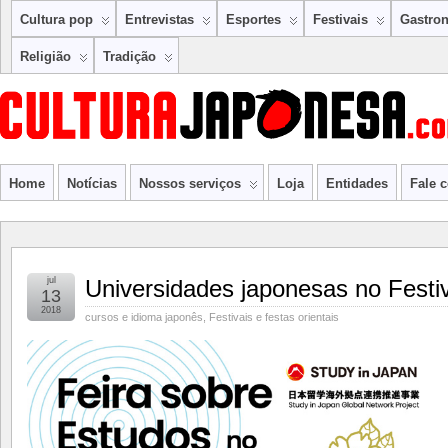
Cultura pop
Entrevistas
Esportes
Festivais
Gastro
Religião
Tradição
Home
Notícias
Nossos serviços
Loja
Entidades
Fale 
jul
Universidades japonesas no Festi
13
2018
cursos e idioma japonês
,
Festivais e festas orientais