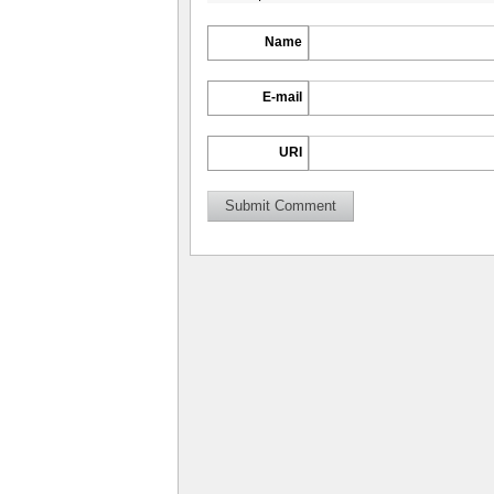
Name
E-mail
URI