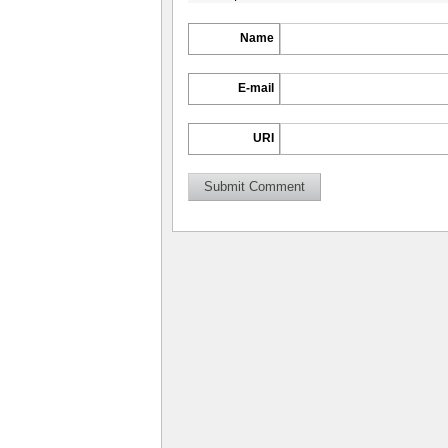
Name
E-mail
URI