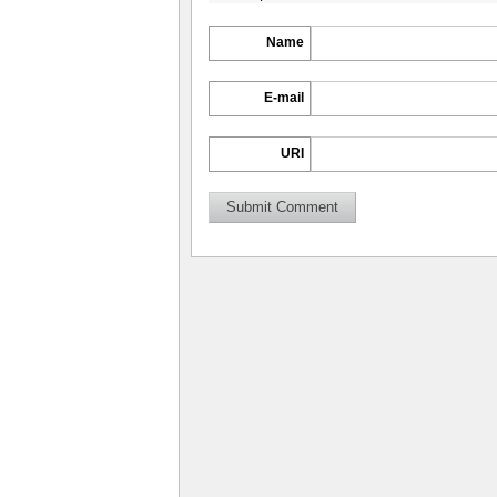
Name
E-mail
URI