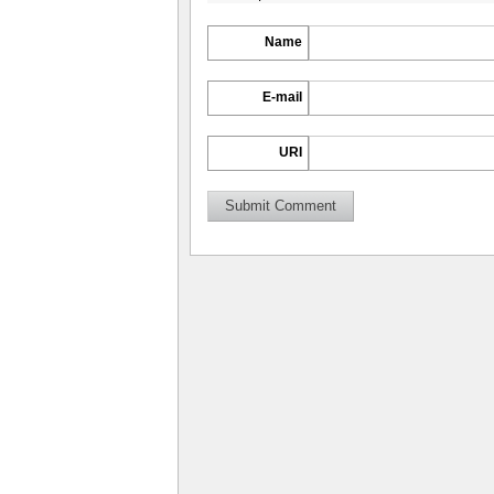
Name
E-mail
URI