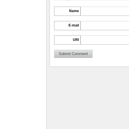
Name
E-mail
URI