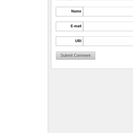
Name
E-mail
URI