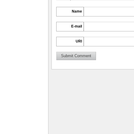
Name
E-mail
URI