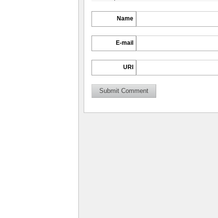
Name
E-mail
URI