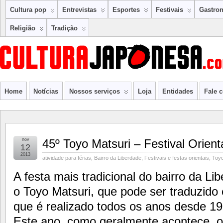
Cultura pop
Entrevistas
Esportes
Festivais
Gastro
Religião
Tradição
Home
Notícias
Nossos serviços
Loja
Entidades
Fale 
nov
45º Toyo Matsuri – Festival Orien
12
2013
atividade para férias
,
Bairro da Liberdade
,
Festivais e festas orientais
,
Toyo
A festa mais tradicional do bairro da L
o Toyo Matsuri, que pode ser traduzido 
que é realizado todos os anos desde 19
Este ano, como geralmente acontece, o