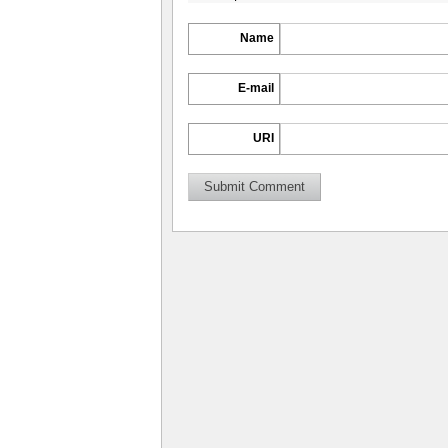
Name
E-mail
URI