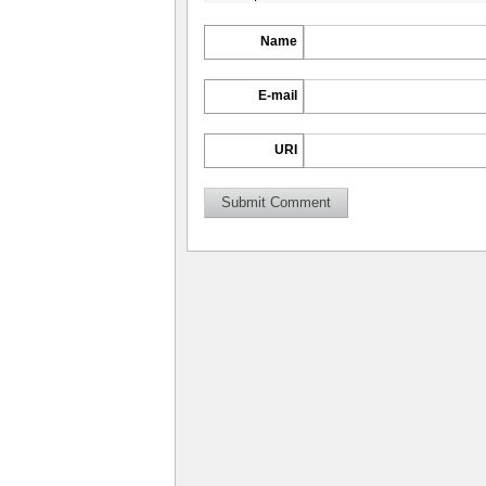
Name
E-mail
URI