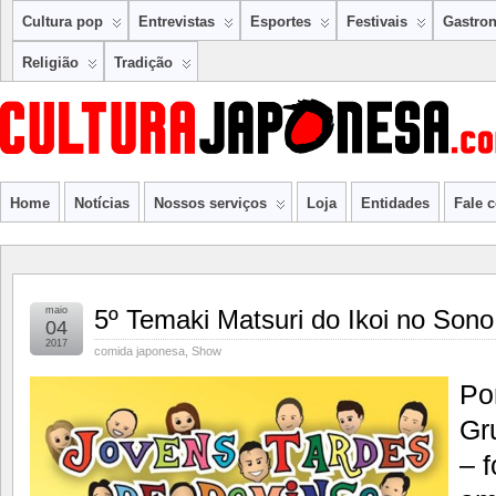
Cultura pop
Entrevistas
Esportes
Festivais
Gastro
Religião
Tradição
Home
Notícias
Nossos serviços
Loja
Entidades
Fale 
maio
5º Temaki Matsuri do Ikoi no Sono
04
2017
comida japonesa
,
Show
Po
Gr
– 