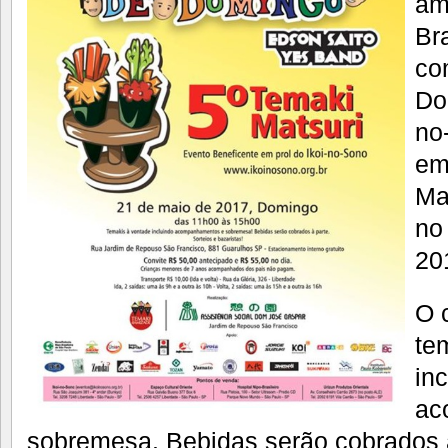
am
Br
co
Do
no
em
Ma
no
20
O c
te
in
ac
sobremesa. Bebidas serão cobrados à