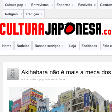
Cultura pop
Entrevistas
Esportes
Festivais
Gastro
Religião
Tradição
Home
Notícias
Nossos serviços
Loja
Entidades
Fale 
out
Akihabara não é mais a meca dos 
20
2014
animê
,
cultura pop
,
noticias do Japão