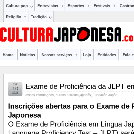
Cultura pop
Entrevistas
Esportes
Festivais
Gastro
Religião
Tradição
Home
Notícias
Nossos serviços
Loja
Entidades
Fale 
mar
Exame de Proficiência da JLPT em
10
2023
avisos informações
,
cursos e idioma japonês
,
Fundação Japão
Inscrições abertas para o Exame de 
Japonesa
O Exame de Proficiência em Língua Ja
Language Proficiency Test – JLPT) será