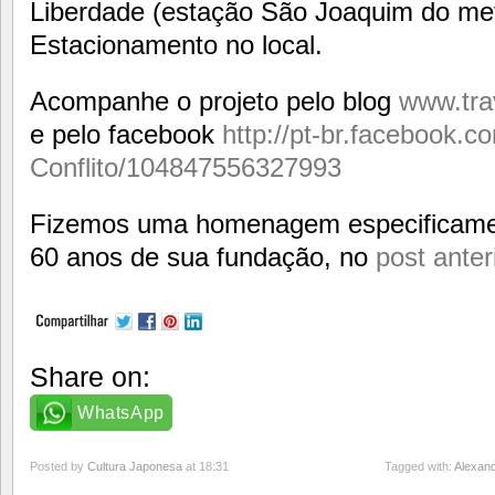
Liberdade (estação São Joaquim do met
Estacionamento no local.
Acompanhe o projeto pelo blog
www.tra
e pelo facebook
http://pt-br.facebook.
Conflito/104847556327993
Fizemos uma homenagem especificament
60 anos de sua fundação, no
post anter
Share on:
WhatsApp
Posted by
Cultura Japonesa
at 18:31
Tagged with:
Alexand