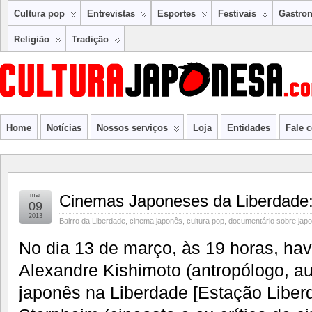
Cultura pop
Entrevistas
Esportes
Festivais
Gastro
Religião
Tradição
Home
Notícias
Nossos serviços
Loja
Entidades
Fale 
mar
Cinemas Japoneses da Liberdade
09
2013
Bairro da Liberdade
,
cinema japonês
,
cultura pop
,
documentário sobre jap
No dia 13 de março, às 19 horas, ha
Alexandre Kishimoto (antropólogo, au
japonês na Liberdade [Estação Liberd