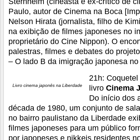
Sternheim (cineasta e ex-crítico de 
Paulo, autor de Cinema na Boca [Impr
Nelson Hirata (jornalista, filho de Kim
na exibição de filmes japoneses no int
proprietário do Cine Nippon). O encon
palestras, filmes e debates do projet
– O lado B da imigração japonesa no 
21h: Coquetel
Livro cinema japonês na Liberdade
livro
Cinema J
Do início dos 
década de 1980, um conjunto de sala
no bairro paulistano da Liberdade ex
filmes japoneses para um público fo
por japoneses e nikkeis residentes n