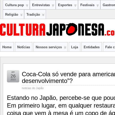
Cultura pop
Entrevistas
Esportes
Festivais
Gastro
Religião
Tradição
Home
Notícias
Nossos serviços
Loja
Entidades
Fale 
jan
Coca-Cola só vende para america
26
desenvolvimento”?
2015
noticias do Japão
Estando no Japão, percebe-se que pouc
Em primeiro lugar, em qualquer restaura
coisa que vem à mesa é um copo de ág