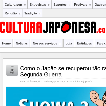
Cultura pop
Entrevistas
Esportes
Festivais
Gastro
Religião
Tradição
Home
Notícias
Nossos serviços
Loja
Entidades
Fale 
jun
Como o Japão se recuperou tão r
06
Segunda Guerra
2022
avisos informações
,
cultura japonesa
,
cursos e idioma japonês